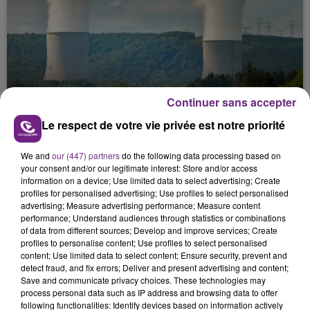
LA CENTRALE NUCLÉAIRE DE CHOOZ
Continuer sans accepter
TOUJOURS À L'ARRÊT
Le respect de votre vie privée est notre priorité
Cela fait déjà une semaine que la centrale
nucléaire ardennaise est à l'arrêt. Une situation
We and
our (447) partners
do the following data processing based on
justifiée par la sécheresse intense qui est toujours
your consent and/or our legitimate interest: Store and/or access
information on a device; Use limited data to select advertising; Create
présente.
profiles for personalised advertising; Use profiles to select personalised
advertising; Measure advertising performance; Measure content
performance; Understand audiences through statistics or combinations
of data from different sources; Develop and improve services; Create
profiles to personalise content; Use profiles to select personalised
content; Use limited data to select content; Ensure security, prevent and
detect fraud, and fix errors; Deliver and present advertising and content;
LE MAGASIN JOUÉCLUB DE REIMS FERME
Save and communicate privacy choices. These technologies may
SES PORTES
process personal data such as IP address and browsing data to offer
C'était l'une des institutions du centre-ville
following functionalities: Identify devices based on information actively