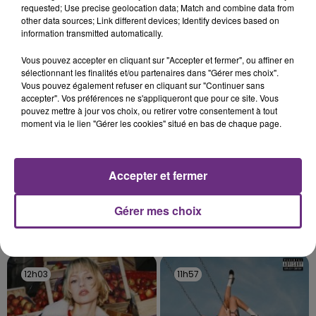
requested; Use precise geolocation data; Match and combine data from
rémois. Le magasin JouéClub est contraint de
other data sources; Link different devices; Identify devices based on
fermer ses portes.
information transmitted automatically.
TITRES DIFFUSÉS
Vous pouvez accepter en cliquant sur "Accepter et fermer", ou affiner en
sélectionnant les finalités et/ou partenaires dans "Gérer mes choix".
12h09
12h09
12h06
12h06
Vous pouvez également refuser en cliquant sur "Continuer sans
accepter". Vos préférences ne s'appliqueront que pour ce site. Vous
pouvez mettre à jour vos choix, ou retirer votre consentement à tout
moment via le lien "Gérer les cookies" situé en bas de chaque page.
Accepter et fermer
Gérer mes choix
JULIEN LIEB
Kelly Clarkson
Dis-Moi Ou
Because Of You
12h03
12h03
11h57
11h57