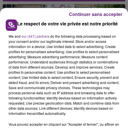
nucléaire ardennaise est à l'arrêt. Une situation
justifiée par la sécheresse intense qui est toujours
Continuer sans accepter
présente.
Le respect de votre vie privée est notre priorité
We and
our (447) partners
do the following data processing based on
your consent and/or our legitimate interest: Store and/or access
information on a device; Use limited data to select advertising; Create
profiles for personalised advertising; Use profiles to select personalised
LE MAGASIN JOUÉCLUB DE REIMS FERME
advertising; Measure advertising performance; Measure content
performance; Understand audiences through statistics or combinations
SES PORTES
of data from different sources; Develop and improve services; Create
C'était l'une des institutions du centre-ville
profiles to personalise content; Use profiles to select personalised
rémois. Le magasin JouéClub est contraint de
content; Use limited data to select content; Ensure security, prevent and
detect fraud, and fix errors; Deliver and present advertising and content;
fermer ses portes.
TITRES DIFFUSÉS
Save and communicate privacy choices. These technologies may
process personal data such as IP address and browsing data to offer
following functionalities: Identify devices based on information actively
requested; Use precise geolocation data; Match and combine data from
17h57
17h57
17h54
17h54
other data sources; Link different devices; Identify devices based on
information transmitted automatically.
Vous pouvez accepter en cliquant sur "Accepter et fermer", ou affiner en