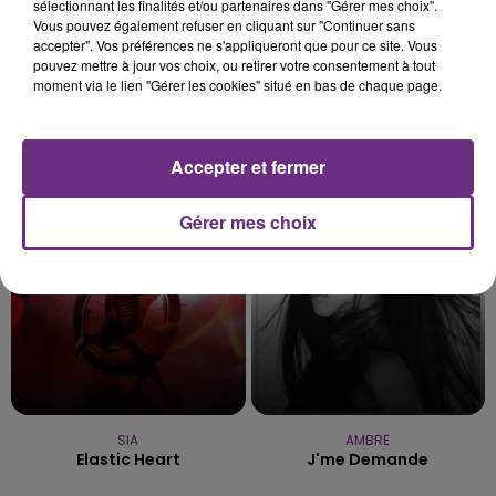
sélectionnant les finalités et/ou partenaires dans "Gérer mes choix".
Vous pouvez également refuser en cliquant sur "Continuer sans
accepter". Vos préférences ne s'appliqueront que pour ce site. Vous
pouvez mettre à jour vos choix, ou retirer votre consentement à tout
moment via le lien "Gérer les cookies" situé en bas de chaque page.
CHRISTOPHE WILLEM
MYLES SMITH
Systaime
Stargazing
Accepter et fermer
17h48
17h48
17h45
17h45
Gérer mes choix
SIA
AMBRE
Elastic Heart
J'me Demande