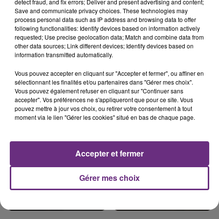
detect fraud, and fix errors; Deliver and present advertising and content;
Save and communicate privacy choices. These technologies may
process personal data such as IP address and browsing data to offer
following functionalities: Identify devices based on information actively
L'INSPECTION DU TRAVAIL RAPPELLE À
requested; Use precise geolocation data; Match and combine data from
other data sources; Link different devices; Identify devices based on
L'ORDRE SUR LES CONDITIONS DE...
information transmitted automatically.
Alors que les dates de début des vendange 2026
s'est avéré être plus précoce que prévu,
Vous pouvez accepter en cliquant sur "Accepter et fermer", ou affiner en
sélectionnant les finalités et/ou partenaires dans "Gérer mes choix".
l'inspection du Travail en profite pour rappeler
TITRES DIFFUSÉS
Vous pouvez également refuser en cliquant sur "Continuer sans
les conditions de...
accepter". Vos préférences ne s'appliqueront que pour ce site. Vous
pouvez mettre à jour vos choix, ou retirer votre consentement à tout
moment via le lien "Gérer les cookies" situé en bas de chaque page.
4h56
4h56
4h54
4h54
Accepter et fermer
Gérer mes choix