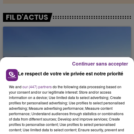
FIL D'ACTUS
Continuer sans accepter
Le respect de votre vie privée est notre priorité
SI TOUT LE MONDE FAIT ÇA, MOI L'ANNÉE
We and
our (447) partners
do the following data processing based on
PROCHAINE JE VENDANGE EN...
your consent and/or our legitimate interest: Store and/or access
La vendange en Champagne a débuté ce jeudi 6
information on a device; Use limited data to select advertising; Create
août dans la commune de Montgueux (Aube). Du
profiles for personalised advertising; Use profiles to select personalised
advertising; Measure advertising performance; Measure content
jamais vu !
performance; Understand audiences through statistics or combinations
of data from different sources; Develop and improve services; Create
profiles to personalise content; Use profiles to select personalised
content; Use limited data to select content; Ensure security, prevent and