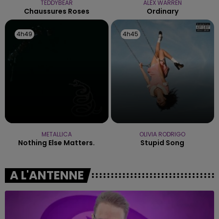
TEDDYBEAR
ALEX WARREN
Chaussures Roses
Ordinary
4h49
4h49
4h45
4h45
METALLICA
OLIVIA RODRIGO
Nothing Else Matters.
Stupid Song
A L'ANTENNE