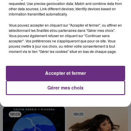
requested; Use precise geolocation data; Match and combine data from
rémois. Le magasin JouéClub est contraint de
other data sources; Link different devices; Identify devices based on
fermer ses portes.
information transmitted automatically.
TITRES DIFFUSÉS
Vous pouvez accepter en cliquant sur "Accepter et fermer", ou affiner en
sélectionnant les finalités et/ou partenaires dans "Gérer mes choix".
Vous pouvez également refuser en cliquant sur "Continuer sans
19h40
19h40
19h36
19h36
accepter". Vos préférences ne s'appliqueront que pour ce site. Vous
pouvez mettre à jour vos choix, ou retirer votre consentement à tout
moment via le lien "Gérer les cookies" situé en bas de chaque page.
Accepter et fermer
Gérer mes choix
LOREEN
JENNIFER LOPEZ & DAVID GUETTA
Is It Love
Save Me Tonight
19h29
19h29
19h25
19h25