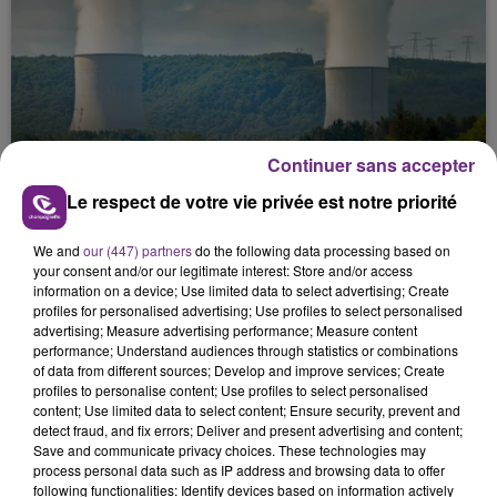
LA CENTRALE NUCLÉAIRE DE CHOOZ
Continuer sans accepter
TOUJOURS À L'ARRÊT
Le respect de votre vie privée est notre priorité
Cela fait déjà une semaine que la centrale
nucléaire ardennaise est à l'arrêt. Une situation
We and
our (447) partners
do the following data processing based on
justifiée par la sécheresse intense qui est toujours
your consent and/or our legitimate interest: Store and/or access
information on a device; Use limited data to select advertising; Create
présente.
profiles for personalised advertising; Use profiles to select personalised
advertising; Measure advertising performance; Measure content
performance; Understand audiences through statistics or combinations
of data from different sources; Develop and improve services; Create
profiles to personalise content; Use profiles to select personalised
content; Use limited data to select content; Ensure security, prevent and
detect fraud, and fix errors; Deliver and present advertising and content;
LE MAGASIN JOUÉCLUB DE REIMS FERME
Save and communicate privacy choices. These technologies may
SES PORTES
process personal data such as IP address and browsing data to offer
following functionalities: Identify devices based on information actively
C'était l'une des institutions du centre-ville