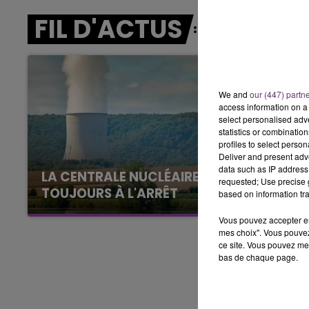
FIL D'ACTUS
16h00 - 20h00
LE WEEK-END CHAMPAGNE FM
We and
our (447) partn
access information on a 
select personalised ad
statistics or combinatio
profiles to select person
Deliver and present adv
data such as IP address 
LA CENTRALE NUCLÉAIRE DE CHOOZ
requested; Use precise g
TOUJOURS À L'ARRÊT
based on information tra
Cela fait déjà une semaine que la centrale
Vous pouvez accepter en 
nucléaire ardennaise est à l'arrêt. Une situation
mes choix". Vous pouvez
justifiée par la sécheresse intense qui est
ce site. Vous pouvez met
bas de chaque page.
toujours présente.