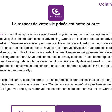
Contin
7h00 - 11h00
BEST OF
Le respect de votre vie privée est notre priorité
ers
do the following data processing based on your consent and/or our legitimate int
device; Use limited data to select advertising; Create profiles for personalised adver
vertising; Measure advertising performance; Measure content performance; Unders
ns of data from different sources; Develop and improve services; Create profiles to 
alised content; Use limited data to select content; Ensure security, prevent and detect
ertising and content; Save and communicate privacy choices. These technologies
and browsing data to offer following functionalities: Identify devices based on infor
LE MAGASIN JOUÉCLUB DE REIMS FERME
eolocation data; Match and combine data from other data sources; Link different de
SES PORTES
nsmitted automatically.
C'était l'une des institutions du centre-ville
cliquant sur "Accepter et fermer", ou affiner en sélectionnant les finalités et/ou pa
rémois. Le magasin JouéClub est contraint de
 également refuser en cliquant sur "Continuer sans accepter". Vos préférences ne 
fermer ses portes.
tre à jour vos choix, ou retirer votre consentement à tout moment via le lien "Gérer 