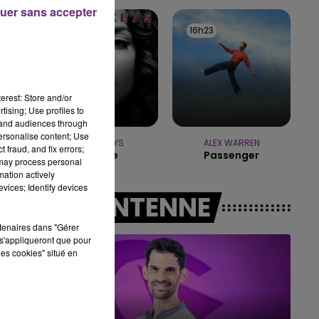
uer sans accepter
11h00 - 16h00
16h25
16h25
16h23
16h23
LE WEEK-END CHAMPAGNE FM
erest: Store and/or
tising; Use profiles to
tand audiences through
personalise content; Use
ALICIA KEYS
ALEX WARREN
 fraud, and fix errors;
No One
Passenger
 may process personal
mation actively
vices; Identify devices
A L'ANTENNE
rtenaires dans "Gérer
s'appliqueront que pour
les cookies" situé en