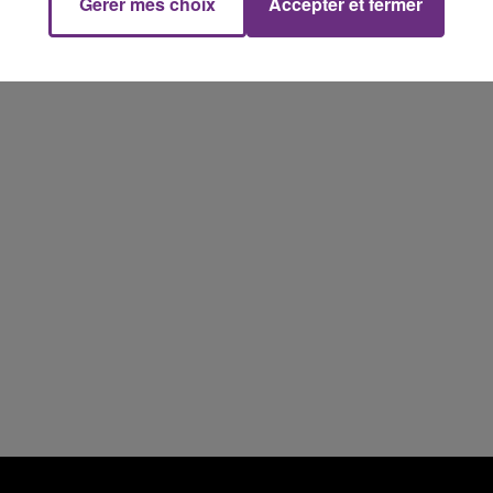
Gérer mes choix
Accepter et fermer
11h00 - 16h00
Le week-end Champagne FM