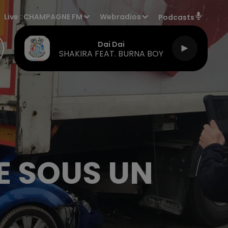
Live :
CHAMPAGNE FM
Webradios
Podcasts
Dai Dai
SHAKIRA FEAT. BURNA BOY
E SOUS UN