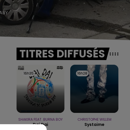
SABY
TITRES DIFFUSÉS
16h35
16h35
16h28
16h28
SHAKIRA FEAT. BURNA BOY
CHRISTOPHE WILLEM
Dai Dai
Systaime