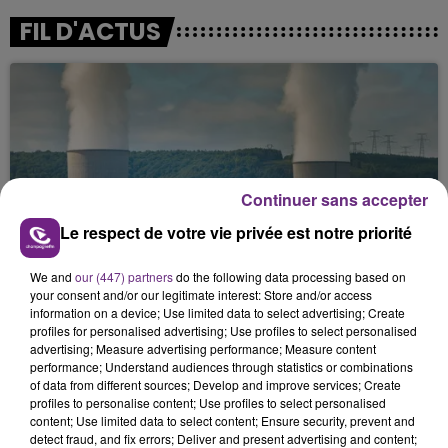
FIL D'ACTUS
Continuer sans accepter
Le respect de votre vie privée est notre priorité
LA CENTRALE NUCLÉAIRE DE CHOOZ
TOUJOURS À L'ARRÊT
We and
our (447) partners
do the following data processing based on
Cela fait déjà une semaine que la centrale
your consent and/or our legitimate interest: Store and/or access
information on a device; Use limited data to select advertising; Create
nucléaire ardennaise est à l'arrêt. Une situation
profiles for personalised advertising; Use profiles to select personalised
justifiée par la sécheresse intense qui est toujours
advertising; Measure advertising performance; Measure content
présente.
performance; Understand audiences through statistics or combinations
of data from different sources; Develop and improve services; Create
profiles to personalise content; Use profiles to select personalised
content; Use limited data to select content; Ensure security, prevent and
detect fraud, and fix errors; Deliver and present advertising and content;