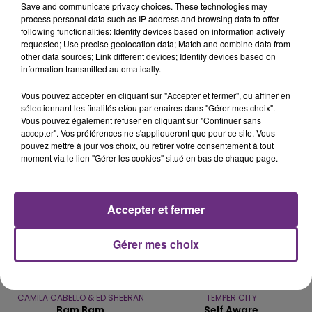
Save and communicate privacy choices. These technologies may
process personal data such as IP address and browsing data to offer
LE MAGASIN JOUÉCLUB DE REIMS FERME
following functionalities: Identify devices based on information actively
requested; Use precise geolocation data; Match and combine data from
SES PORTES
other data sources; Link different devices; Identify devices based on
C'était l'une des institutions du centre-ville
information transmitted automatically.
rémois. Le magasin JouéClub est contraint de
Vous pouvez accepter en cliquant sur "Accepter et fermer", ou affiner en
fermer ses portes.
TITRES DIFFUSÉS
sélectionnant les finalités et/ou partenaires dans "Gérer mes choix".
Vous pouvez également refuser en cliquant sur "Continuer sans
accepter". Vos préférences ne s'appliqueront que pour ce site. Vous
pouvez mettre à jour vos choix, ou retirer votre consentement à tout
20h05
20h05
20h02
20h02
moment via le lien "Gérer les cookies" situé en bas de chaque page.
Accepter et fermer
Gérer mes choix
CAMILA CABELLO & ED SHEERAN
TEMPER CITY
Bam Bam
Self Aware