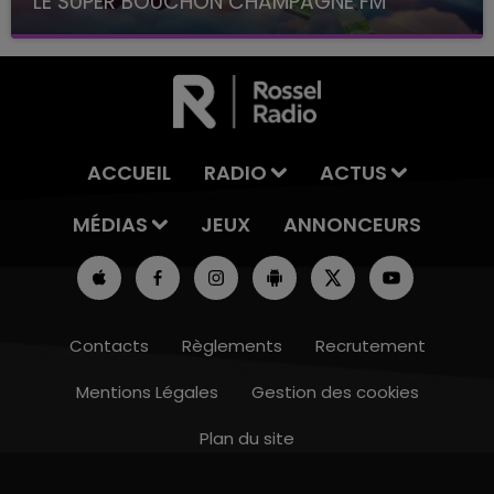
LE SUPER BOUCHON CHAMPAGNE FM
avec La Famille Champagne FM, à 8H10
ACCUEIL
RADIO
ACTUS
MÉDIAS
JEUX
ANNONCEURS
Contacts
Règlements
Recrutement
Mentions Légales
Gestion des cookies
Plan du site
14h00 - 15h00
LA RADIO POP