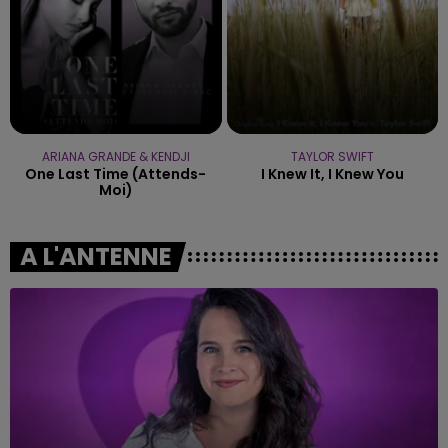
ARIANA GRANDE & KENDJI
TAYLOR SWIFT
One Last Time (attends-
I Knew It, I Knew You
Moi)
A L'ANTENNE