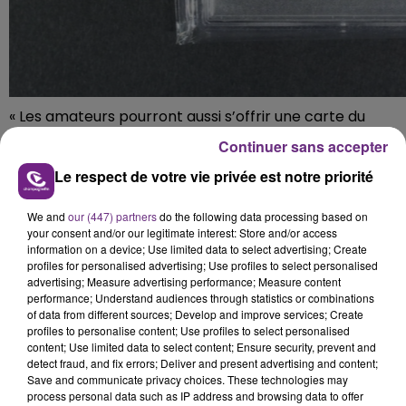
« Les amateurs pourront aussi s’offrir une carte du
Pokémon de type Plante, « Florizarre », notée PSA 10 (1
Continuer sans accepter
200 – 1 500 euros), une carte Tortank, l’évolution du
Le respect de votre vie privée est notre priorité
starter Carapuce (500 – 600 euros) ou une carte
holographique notée PSA 10 du célèbre Mewtwo, (1
We and
our (447) partners
do the following data processing based on
200 – 1 500 euros) ».
your consent and/or our legitimate interest: Store and/or access
information on a device; Use limited data to select advertising; Create
Du côté des cartes Magic, une Ancestral Recall, la
profiles for personalised advertising; Use profiles to select personalised
carte la plus puissante de Magic, est estimée entre
advertising; Measure advertising performance; Measure content
450 et 500 euros.
performance; Understand audiences through statistics or combinations
of data from different sources; Develop and improve services; Create
profiles to personalise content; Use profiles to select personalised
FIL D'ACTUS
content; Use limited data to select content; Ensure security, prevent and
detect fraud, and fix errors; Deliver and present advertising and content;
Save and communicate privacy choices. These technologies may
process personal data such as IP address and browsing data to offer