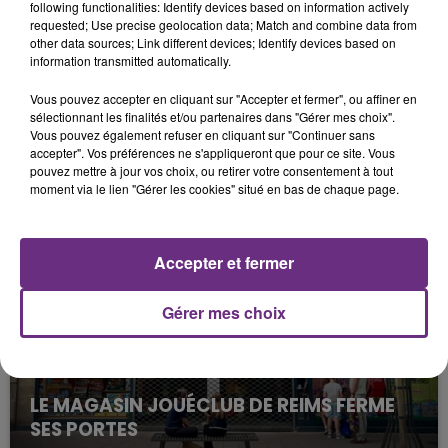
following functionalities: Identify devices based on information actively
requested; Use precise geolocation data; Match and combine data from
other data sources; Link different devices; Identify devices based on
information transmitted automatically.
Vous pouvez accepter en cliquant sur "Accepter et fermer", ou affiner en
sélectionnant les finalités et/ou partenaires dans "Gérer mes choix".
Vous pouvez également refuser en cliquant sur "Continuer sans
LA CENTRALE NUCLÉAIRE DE CHOOZ
accepter". Vos préférences ne s'appliqueront que pour ce site. Vous
pouvez mettre à jour vos choix, ou retirer votre consentement à tout
TOUJOURS À L'ARRÊT
moment via le lien "Gérer les cookies" situé en bas de chaque page.
Cela fait déjà une semaine que la centrale
nucléaire ardennaise est à l'arrêt. Une situation
justifiée par la sécheresse intense qui est toujours
Accepter et fermer
présente.
Gérer mes choix
LE MAGASIN JOUÉCLUB DE REIMS FERME
SES PORTES