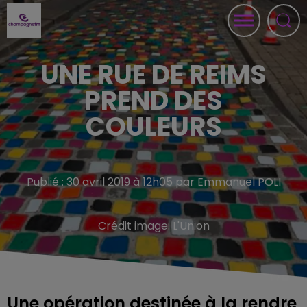
UNE RUE DE REIMS
PREND DES
COULEURS
Publié : 30 avril 2019 à 12h05 par Emmanuel POLI
Crédit image:
L'Union
Une opération destinée à la rendre