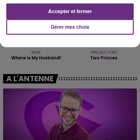
Accepter et fermer
Gérer mes choix
RAYE
SPIN DOCTORS
Where Is My Husband!
Two Princes
A L'ANTENNE