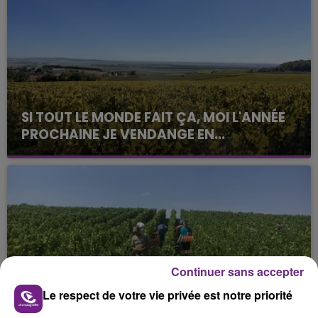
SI TOUT LE MONDE FAIT ÇA, MOI L'ANNÉE
PROCHAINE JE VENDANGE EN...
La vendange en Champagne a débuté ce jeudi 6
août dans la commune de Montgueux (Aube). Du
jamais vu !
Continuer sans accepter
L'INSPECTION DU TRAVAIL RAPPELLE À
Le respect de votre vie privée est notre priorité
L'ORDRE SUR LES CONDITIONS DE...