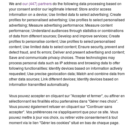
We and
our (447) partners
do the following data processing based on
Alors que les dates de début des vendange 2026
your consent and/or our legitimate interest: Store and/or access
s'est avéré être plus précoce que prévu,
information on a device; Use limited data to select advertising; Create
l'inspection du Travail en profite pour rappeler
profiles for personalised advertising; Use profiles to select personalised
TITRES DIFFUSÉS
advertising; Measure advertising performance; Measure content
les conditions de...
performance; Understand audiences through statistics or combinations
of data from different sources; Develop and improve services; Create
profiles to personalise content; Use profiles to select personalised
4h33
4h33
4h29
4h29
content; Use limited data to select content; Ensure security, prevent and
detect fraud, and fix errors; Deliver and present advertising and content;
Save and communicate privacy choices. These technologies may
process personal data such as IP address and browsing data to offer
following functionalities: Identify devices based on information actively
requested; Use precise geolocation data; Match and combine data from
other data sources; Link different devices; Identify devices based on
information transmitted automatically.
Vous pouvez accepter en cliquant sur "Accepter et fermer", ou affiner en
sélectionnant les finalités et/ou partenaires dans "Gérer mes choix".
CHRISTOPHE WILLEM
RIHANNA FEAT. CALVIN HARRIS
Vous pouvez également refuser en cliquant sur "Continuer sans
Systaime
We Found Love
accepter". Vos préférences ne s'appliqueront que pour ce site. Vous
pouvez mettre à jour vos choix, ou retirer votre consentement à tout
moment via le lien "Gérer les cookies" situé en bas de chaque page.
4h26
4h26
4h22
4h22