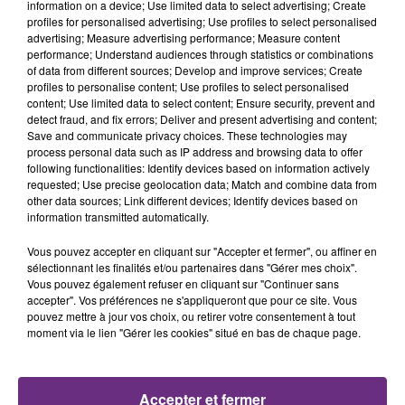
information on a device; Use limited data to select advertising; Create
profiles for personalised advertising; Use profiles to select personalised
13h46
13h46
13h42
13h42
advertising; Measure advertising performance; Measure content
performance; Understand audiences through statistics or combinations
of data from different sources; Develop and improve services; Create
profiles to personalise content; Use profiles to select personalised
content; Use limited data to select content; Ensure security, prevent and
detect fraud, and fix errors; Deliver and present advertising and content;
Save and communicate privacy choices. These technologies may
process personal data such as IP address and browsing data to offer
following functionalities: Identify devices based on information actively
requested; Use precise geolocation data; Match and combine data from
other data sources; Link different devices; Identify devices based on
JOSEF SALVAT
MYLES SMITH & NIALL HORAN
information transmitted automatically.
Open Season (une Autre
Drive Safe
Saison)
Vous pouvez accepter en cliquant sur "Accepter et fermer", ou affiner en
sélectionnant les finalités et/ou partenaires dans "Gérer mes choix".
13h38
13h38
13h34
13h34
Vous pouvez également refuser en cliquant sur "Continuer sans
accepter". Vos préférences ne s'appliqueront que pour ce site. Vous
pouvez mettre à jour vos choix, ou retirer votre consentement à tout
moment via le lien "Gérer les cookies" situé en bas de chaque page.
Accepter et fermer