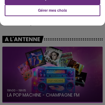
Gérer mes choix
AEROSMITH
TEDDY SWIMS
I Don't Want To Miss A
Mr Know It All
Thing
A L'ANTENNE
19h00 - 19h15
LA POP MACHINE - CHAMPAGNE FM