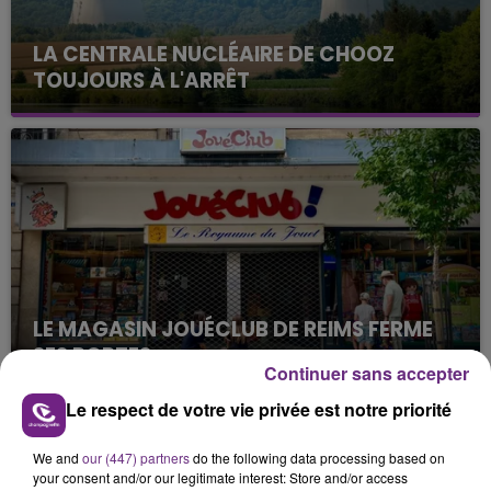
LA CENTRALE NUCLÉAIRE DE CHOOZ
TOUJOURS À L'ARRÊT
Cela fait déjà une semaine que la centrale
nucléaire ardennaise est à l'arrêt. Une situation
justifiée par la sécheresse intense qui est toujours
présente.
LE MAGASIN JOUÉCLUB DE REIMS FERME
SES PORTES
Continuer sans accepter
C'était l'une des institutions du centre-ville
rémois. Le magasin JouéClub est contraint de
Le respect de votre vie privée est notre priorité
fermer ses portes.
TITRES DIFFUSÉS
We and
our (447) partners
do the following data processing based on
your consent and/or our legitimate interest: Store and/or access