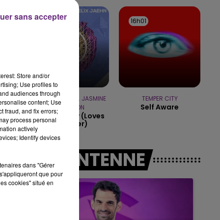
16h00 - 20h00
LE WEEK-END CHAMPAGNE FM
uer sans accepter
16h04
16h04
16h01
16h01
erest: Store and/or
tising; Use profiles to
tand audiences through
FELIX JAEHN FEAT. JASMINE
TEMPER CITY
personalise content; Use
Self Aware
THOMPSON
 fraud, and fix errors;
Ain't Nobody (loves
 may process personal
Me Better)
mation actively
vices; Identify devices
A L'ANTENNE
rtenaires dans "Gérer
s'appliqueront que pour
les cookies" situé en