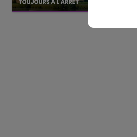
TOUJOURS À L'ARRÊT
Cela fait déjà une semaine que la centrale
nucléaire ardennaise est à l'arrêt. Une situation
11h00 - 16h00
Le week-end Champagne 
justifiée par la sécheresse intense qui est
toujours présente.