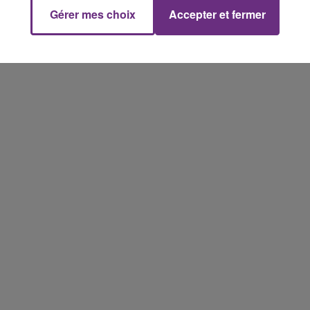
SES PORTES
Gérer mes choix
Accepter et fermer
C'était l'une des institutions du centre-ville
rémois. Le magasin JouéClub est contraint de
16h00 - 20h00
FM
Le Week-end Champagne FM
fermer ses portes.