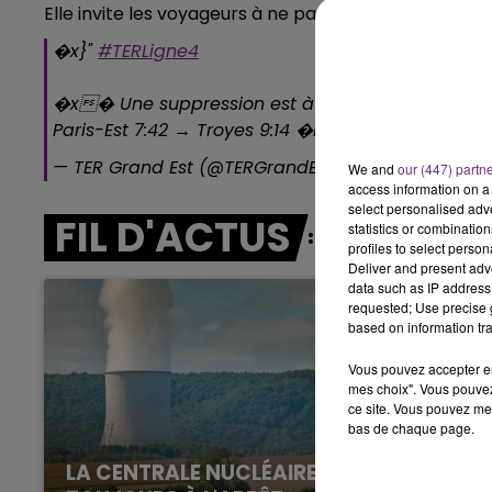
Elle invite les voyageurs à ne pas se rendre en gare
7h00 - 11h00
BEST OF
�x}"️
#TERLigne4
�x� Une suppression est à noter suite à l'acci
Paris-Est 7:42 → Troyes 9:14 �R Supprimé
https://
— TER Grand Est (@TERGrandEst)
September 14, 2
We and
our (447) partn
access information on a 
select personalised ad
FIL D'ACTUS
statistics or combinatio
profiles to select person
Deliver and present adv
data such as IP address 
requested; Use precise g
based on information tra
Vous pouvez accepter en 
mes choix". Vous pouvez
ce site. Vous pouvez met
bas de chaque page.
LA CENTRALE NUCLÉAIRE DE CHOOZ