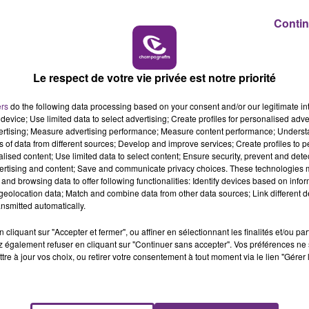
 et à consulter les systèmes d'information.
11h00 - 16h00
LE WEEK-END CHAMPAGNE FM
Contin
dent de personne de Romilly-sur-Seine :
#TER839401
Le respect de votre vie privée est notre priorité
t.co/JICBWyuqQX
020
ers
do the following data processing based on your consent and/or our legitimate int
device; Use limited data to select advertising; Create profiles for personalised adver
vertising; Measure advertising performance; Measure content performance; Unders
ns of data from different sources; Develop and improve services; Create profiles to 
alised content; Use limited data to select content; Ensure security, prevent and detect
ertising and content; Save and communicate privacy choices. These technologies
and browsing data to offer following functionalities: Identify devices based on infor
eolocation data; Match and combine data from other data sources; Link different de
nsmitted automatically.
cliquant sur "Accepter et fermer", ou affiner en sélectionnant les finalités et/ou pa
 également refuser en cliquant sur "Continuer sans accepter". Vos préférences ne 
tre à jour vos choix, ou retirer votre consentement à tout moment via le lien "Gérer 
LE MAGASIN JOUÉCLUB DE REIMS FERME