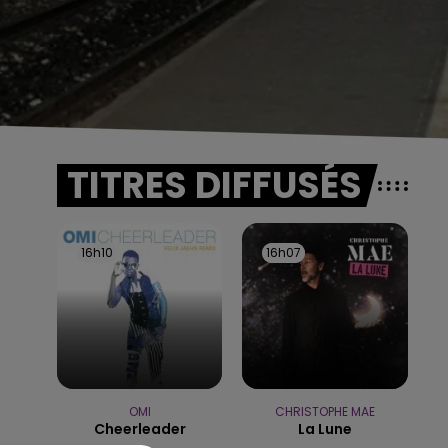
TITRES DIFFUSÉS
16h10
16h10
16h07
16h07
OMI
CHRISTOPHE MAE
Cheerleader
La Lune