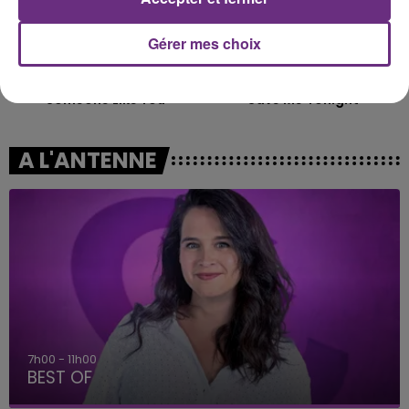
Gérer mes choix
ADELE
JENNIFER LOPEZ & DAVID GUETTA
Someone Like You
Save Me Tonight
A L'ANTENNE
7h00 - 11h00
BEST OF