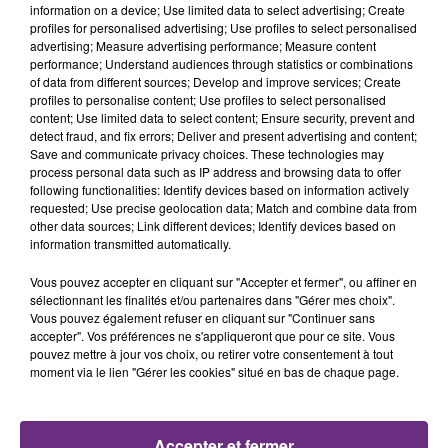
TITRES DIFFUSÉS
information on a device; Use limited data to select advertising; Create
profiles for personalised advertising; Use profiles to select personalised
advertising; Measure advertising performance; Measure content
performance; Understand audiences through statistics or combinations
1h46
1h46
1h43
1h43
of data from different sources; Develop and improve services; Create
profiles to personalise content; Use profiles to select personalised
content; Use limited data to select content; Ensure security, prevent and
detect fraud, and fix errors; Deliver and present advertising and content;
Save and communicate privacy choices. These technologies may
process personal data such as IP address and browsing data to offer
following functionalities: Identify devices based on information actively
requested; Use precise geolocation data; Match and combine data from
other data sources; Link different devices; Identify devices based on
information transmitted automatically.
ANOTR & 54 ULTRA
JEREMY FREROT
Vous pouvez accepter en cliquant sur "Accepter et fermer", ou affiner en
Talk To You
Frerot
sélectionnant les finalités et/ou partenaires dans "Gérer mes choix".
Vous pouvez également refuser en cliquant sur "Continuer sans
1h40
1h40
1h37
1h37
accepter". Vos préférences ne s'appliqueront que pour ce site. Vous
pouvez mettre à jour vos choix, ou retirer votre consentement à tout
moment via le lien "Gérer les cookies" situé en bas de chaque page.
Accepter et fermer