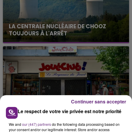
LA CENTRALE NUCLÉAIRE DE CHOOZ
TOUJOURS À L'ARRÊT
Cela fait déjà une semaine que la centrale
nucléaire ardennaise est à l'arrêt. Une situation
justifiée par la sécheresse intense qui est toujours
présente.
LE MAGASIN JOUÉCLUB DE REIMS FERME
Continuer sans accepter
SES PORTES
Le respect de votre vie privée est notre priorité
C'était l'une des institutions du centre-ville
rémois. Le magasin JouéClub est contraint de
We and
our (447) partners
do the following data processing based on
fermer ses portes.
your consent and/or our legitimate interest: Store and/or access