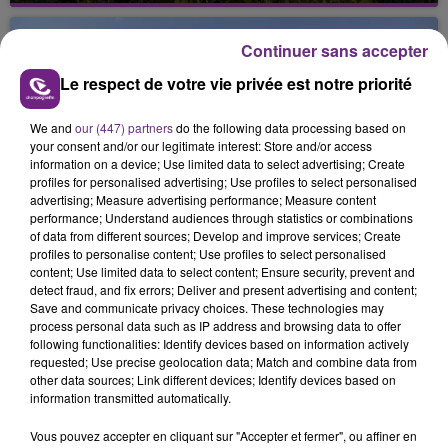
août dans la commune de Montgueux (Aube). Du
jamais vu !
Continuer sans accepter
Le respect de votre vie privée est notre priorité
We and
our (447) partners
do the following data processing based on
your consent and/or our legitimate interest: Store and/or access
information on a device; Use limited data to select advertising; Create
profiles for personalised advertising; Use profiles to select personalised
L'INSPECTION DU TRAVAIL RAPPELLE À
advertising; Measure advertising performance; Measure content
performance; Understand audiences through statistics or combinations
L'ORDRE SUR LES CONDITIONS DE...
of data from different sources; Develop and improve services; Create
Alors que les dates de début des vendange 2026
profiles to personalise content; Use profiles to select personalised
s'est avéré être plus précoce que prévu,
content; Use limited data to select content; Ensure security, prevent and
detect fraud, and fix errors; Deliver and present advertising and content;
l'inspection du Travail en profite pour rappeler
TITRES DIFFUSÉS
Save and communicate privacy choices. These technologies may
les conditions de...
process personal data such as IP address and browsing data to offer
following functionalities: Identify devices based on information actively
requested; Use precise geolocation data; Match and combine data from
4h49
4h49
4h45
4h45
other data sources; Link different devices; Identify devices based on
information transmitted automatically.
Vous pouvez accepter en cliquant sur "Accepter et fermer", ou affiner en