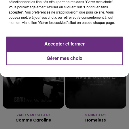
sélectionnant les finalités et/ou partenaires dans "Gérer mes choix".
Vous pouvez également refuser en cliquant sur "Continuer sans
accepter". Vos préférences ne s'appliqueront que pour ce site. Vous
pouvez mettre à jour vos choix, ou retirer votre consentement à tout
moment via le lien "Gérer les cookies" situé en bas de chaque page.
METALLICA
OLIVIA RODRIGO
Nothing Else Matters.
Stupid Song
Accepter et fermer
4h42
4h42
4h39
4h39
Gérer mes choix
ZAHO & MC SOLAAR
MARINA KAYE
Comme Caroline
Homeless