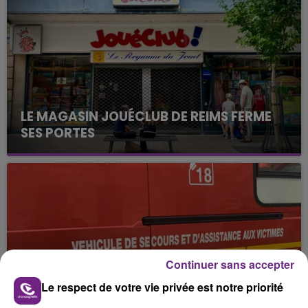
LE MAGASIN JOUÉCLUB DE REIMS FERME
SES PORTES
C'était l'une des institutions du centre-ville
rémois. Le magasin JouéClub est contraint de
fermer ses portes.
Continuer sans accepter
Le respect de votre vie privée est notre priorité
UNE JEUNE AUTOMOBILISTE GRIÈVEMENT
BLESSÉE