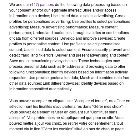
We and
our (447) partners
do the following data processing based on
Une automobiliste s'est retrouvée piégée dans
your consent and/or our legitimate interest: Store and/or access
son véhicule après une collision avec un poids
information on a device; Use limited data to select advertising; Create
lourd. Très grièvement blessée, la jeune femme
profiles for personalised advertising; Use profiles to select personalised
TITRES DIFFUSÉS
advertising; Measure advertising performance; Measure content
de 20 ans a été...
performance; Understand audiences through statistics or combinations
of data from different sources; Develop and improve services; Create
profiles to personalise content; Use profiles to select personalised
11h04
11h04
11h01
11h01
content; Use limited data to select content; Ensure security, prevent and
detect fraud, and fix errors; Deliver and present advertising and content;
Save and communicate privacy choices. These technologies may
process personal data such as IP address and browsing data to offer
following functionalities: Identify devices based on information actively
requested; Use precise geolocation data; Match and combine data from
other data sources; Link different devices; Identify devices based on
information transmitted automatically.
Vous pouvez accepter en cliquant sur "Accepter et fermer", ou affiner en
sélectionnant les finalités et/ou partenaires dans "Gérer mes choix".
JASON DERULO
TEDDY SWIMS
Vous pouvez également refuser en cliquant sur "Continuer sans
Want To Want Me
Mr Know It All
accepter". Vos préférences ne s'appliqueront que pour ce site. Vous
pouvez mettre à jour vos choix, ou retirer votre consentement à tout
moment via le lien "Gérer les cookies" situé en bas de chaque page.
10h58
10h58
10h56
10h56