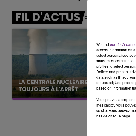
7h00 - 11h00
FIL D'ACTUS
BEST OF
We and
our (447) partn
access information on a 
select personalised ad
statistics or combinatio
profiles to select person
Deliver and present adv
data such as IP address 
LA CENTRALE NUCLÉAIRE DE CHOOZ
requested; Use precise g
based on information tra
TOUJOURS À L'ARRÊT
Cela fait déjà une semaine que la centrale
Vous pouvez accepter en 
nucléaire ardennaise est à l'arrêt. Une situation
mes choix". Vous pouvez
ce site. Vous pouvez met
justifiée par la sécheresse intense qui est
bas de chaque page.
toujours présente.