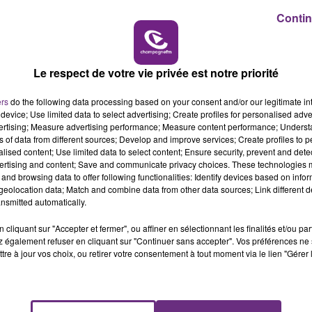
Contin
11h00 - 16h00
LE WEEK-END CHAMPAGNE FM
Le respect de votre vie privée est notre priorité
ers
do the following data processing based on your consent and/or our legitimate int
device; Use limited data to select advertising; Create profiles for personalised adver
vertising; Measure advertising performance; Measure content performance; Unders
ns of data from different sources; Develop and improve services; Create profiles to 
alised content; Use limited data to select content; Ensure security, prevent and detect
ertising and content; Save and communicate privacy choices. These technologies
and browsing data to offer following functionalities: Identify devices based on infor
LE MAGASIN JOUÉCLUB DE REIMS FERME
eolocation data; Match and combine data from other data sources; Link different de
nsmitted automatically.
SES PORTES
C'était l'une des institutions du centre-ville
cliquant sur "Accepter et fermer", ou affiner en sélectionnant les finalités et/ou pa
rémois. Le magasin JouéClub est contraint de
 également refuser en cliquant sur "Continuer sans accepter". Vos préférences ne 
tre à jour vos choix, ou retirer votre consentement à tout moment via le lien "Gérer 
fermer ses portes.