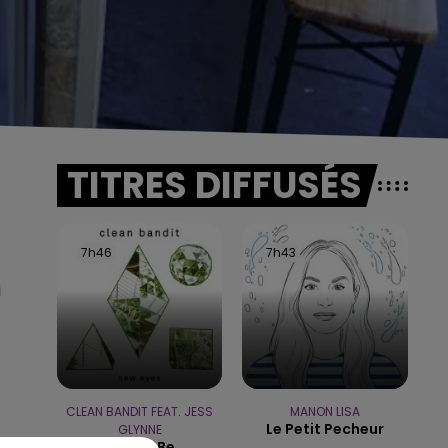
TITRES DIFFUSÉS
7h46
7h46
7h43
7h43
i
CLEAN BANDIT FEAT. JESS
MANON LISA
Le Petit Pecheur
GLYNNE
Rather Be