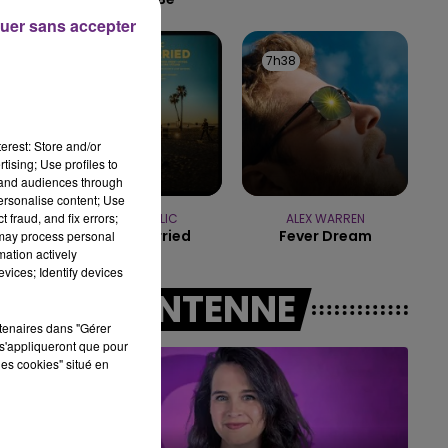
uer sans accepter
16h00 - 20h00
LE WEEK-END CHAMPAGNE FM
7h40
7h40
7h38
7h38
erest: Store and/or
tising; Use profiles to
tand audiences through
personalise content; Use
 fraud, and fix errors;
ONEREPUBLIC
ALEX WARREN
I Ain't Worried
Fever Dream
 may process personal
mation actively
vices; Identify devices
A L'ANTENNE
rtenaires dans "Gérer
s'appliqueront que pour
les cookies" situé en