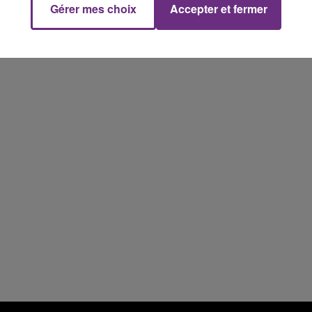
Gérer mes choix
Accepter et fermer
16h00 - 20h00
FM
Le Week-end Champagne FM