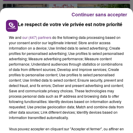
nucléaire ardennaise est à l'arrêt. Une situation
justifiée par la sécheresse intense qui est toujours
Continuer sans accepter
présente.
Le respect de votre vie privée est notre priorité
We and
our (447) partners
do the following data processing based on
your consent and/or our legitimate interest: Store and/or access
information on a device; Use limited data to select advertising; Create
profiles for personalised advertising; Use profiles to select personalised
LE MAGASIN JOUÉCLUB DE REIMS FERME
advertising; Measure advertising performance; Measure content
SES PORTES
performance; Understand audiences through statistics or combinations
of data from different sources; Develop and improve services; Create
C'était l'une des institutions du centre-ville
profiles to personalise content; Use profiles to select personalised
rémois. Le magasin JouéClub est contraint de
content; Use limited data to select content; Ensure security, prevent and
detect fraud, and fix errors; Deliver and present advertising and content;
fermer ses portes.
TITRES DIFFUSÉS
Save and communicate privacy choices. These technologies may
process personal data such as IP address and browsing data to offer
following functionalities: Identify devices based on information actively
requested; Use precise geolocation data; Match and combine data from
17h06
17h06
17h03
17h03
other data sources; Link different devices; Identify devices based on
information transmitted automatically.
Vous pouvez accepter en cliquant sur "Accepter et fermer", ou affiner en