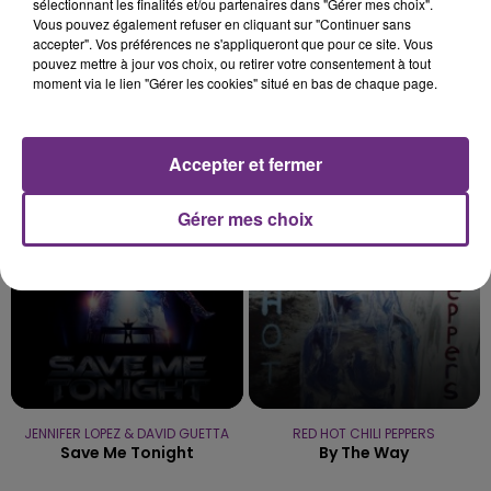
sélectionnant les finalités et/ou partenaires dans "Gérer mes choix".
Vous pouvez également refuser en cliquant sur "Continuer sans
accepter". Vos préférences ne s'appliqueront que pour ce site. Vous
pouvez mettre à jour vos choix, ou retirer votre consentement à tout
moment via le lien "Gérer les cookies" situé en bas de chaque page.
TAME IMPALA & JENNIE
JAMES ARTHUR
Dracula
Impossible
Accepter et fermer
17h00
17h00
16h56
16h56
Gérer mes choix
JENNIFER LOPEZ & DAVID GUETTA
RED HOT CHILI PEPPERS
Save Me Tonight
By The Way