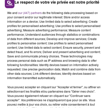
Le respect de votre vie privée est notre priorité
L'INSPECTION DU TRAVAIL RAPPELLE À
We and
our (447) partners
do the following data processing based on
L'ORDRE SUR LES CONDITIONS DE...
your consent and/or our legitimate interest: Store and/or access
information on a device; Use limited data to select advertising; Create
Alors que les dates de début des vendange 2026
profiles for personalised advertising; Use profiles to select personalised
s'est avéré être plus précoce que prévu,
advertising; Measure advertising performance; Measure content
performance; Understand audiences through statistics or combinations
l'inspection du Travail en profite pour rappeler
TITRES DIFFUSÉS
of data from different sources; Develop and improve services; Create
les conditions de...
profiles to personalise content; Use profiles to select personalised
content; Use limited data to select content; Ensure security, prevent and
detect fraud, and fix errors; Deliver and present advertising and content;
1h16
1h16
1h14
1h14
Save and communicate privacy choices. These technologies may
process personal data such as IP address and browsing data to offer
following functionalities: Identify devices based on information actively
requested; Use precise geolocation data; Match and combine data from
other data sources; Link different devices; Identify devices based on
information transmitted automatically.
Vous pouvez accepter en cliquant sur "Accepter et fermer", ou affiner en
sélectionnant les finalités et/ou partenaires dans "Gérer mes choix".
Vous pouvez également refuser en cliquant sur "Continuer sans
accepter". Vos préférences ne s'appliqueront que pour ce site. Vous
AKON
DJO
pouvez mettre à jour vos choix, ou retirer votre consentement à tout
Lonely
End Of Beginning