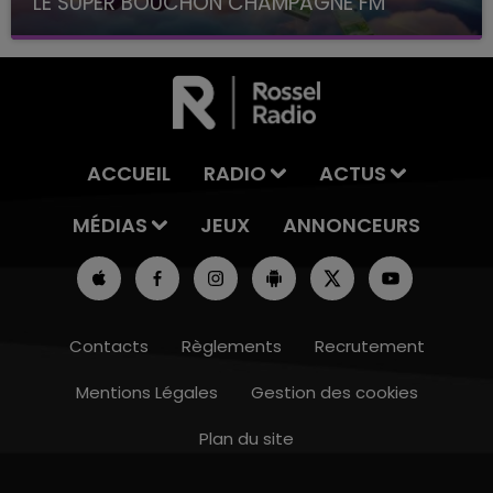
LE SUPER BOUCHON CHAMPAGNE FM
avec La Famille Champagne FM, à 8H10
ACCUEIL
RADIO
ACTUS
MÉDIAS
JEUX
ANNONCEURS
Contacts
Règlements
Recrutement
Mentions Légales
Gestion des cookies
Plan du site
10h00 - 14h00
LE TICKET DE CAISSE