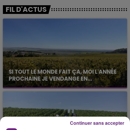
FIL D'ACTUS
SI TOUT LE MONDE FAIT ÇA, MOI L'ANNÉE
PROCHAINE JE VENDANGE EN...
La vendange en Champagne a débuté ce jeudi 6
août dans la commune de Montgueux (Aube). Du
jamais vu !
Continuer sans accepter