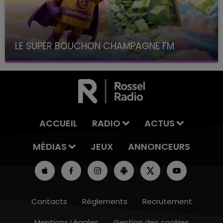
LE SUPER BOUCHON CHAMPAGNE FM
avec La Famille Champagne FM, à 8H10
ACCUEIL
RADIO
ACTUS
MÉDIAS
JEUX
ANNONCEURS
Contacts
Règlements
Recrutement
Mentions Légales
Gestion des cookies