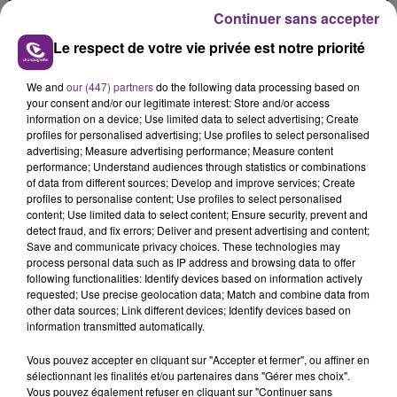
présente.
Continuer sans accepter
Le respect de votre vie privée est notre priorité
We and
our (447) partners
do the following data processing based on
your consent and/or our legitimate interest: Store and/or access
information on a device; Use limited data to select advertising; Create
LE MAGASIN JOUÉCLUB DE REIMS FERME
profiles for personalised advertising; Use profiles to select personalised
SES PORTES
advertising; Measure advertising performance; Measure content
C'était l'une des institutions du centre-ville
performance; Understand audiences through statistics or combinations
of data from different sources; Develop and improve services; Create
rémois. Le magasin JouéClub est contraint de
profiles to personalise content; Use profiles to select personalised
fermer ses portes.
content; Use limited data to select content; Ensure security, prevent and
TITRES DIFFUSÉS
detect fraud, and fix errors; Deliver and present advertising and content;
Save and communicate privacy choices. These technologies may
process personal data such as IP address and browsing data to offer
following functionalities: Identify devices based on information actively
9h04
9h04
8h57
8h57
requested; Use precise geolocation data; Match and combine data from
other data sources; Link different devices; Identify devices based on
information transmitted automatically.
Vous pouvez accepter en cliquant sur "Accepter et fermer", ou affiner en
sélectionnant les finalités et/ou partenaires dans "Gérer mes choix".
Vous pouvez également refuser en cliquant sur "Continuer sans