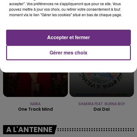
accepter". Vos préférences ne s'appliqueront que pour ce site. Vous
pouvez mettre à jour vos choix, ou retirer votre consentement à tout
moment via le lien "Gérer les cookies" situé en bas de chaque page.
TEDDY SWIMS
VITAA
Mr Know It All
Ca Fait Mal
Accepter et fermer
8h54
8h54
8h49
8h49
Gérer mes choix
NAÏKA
SHAKIRA FEAT. BURNA BOY
One Track Mind
Dai Dai
A L'ANTENNE