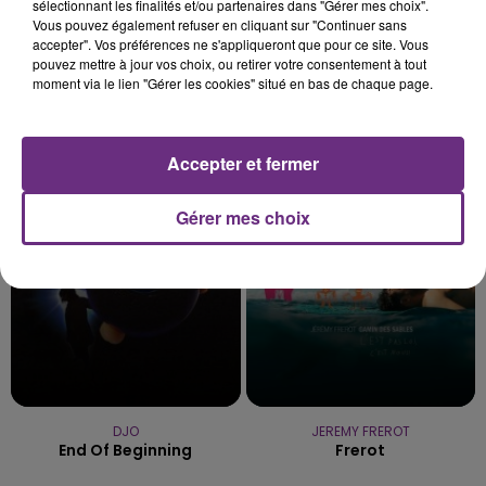
sélectionnant les finalités et/ou partenaires dans "Gérer mes choix".
Vous pouvez également refuser en cliquant sur "Continuer sans
accepter". Vos préférences ne s'appliqueront que pour ce site. Vous
pouvez mettre à jour vos choix, ou retirer votre consentement à tout
moment via le lien "Gérer les cookies" situé en bas de chaque page.
GNASH
GIMS
I Hate U I Love U
Soleil
Accepter et fermer
19h52
19h52
19h48
19h48
Gérer mes choix
DJO
JEREMY FREROT
End Of Beginning
Frerot