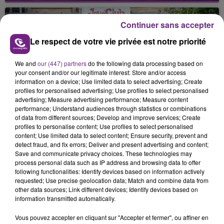
nucléaire ardennaise est à l'arrêt. Une situation
justifiée par la sécheresse intense qui est toujours
Continuer sans accepter
présente.
Le respect de votre vie privée est notre priorité
We and
our (447) partners
do the following data processing based on
your consent and/or our legitimate interest: Store and/or access
information on a device; Use limited data to select advertising; Create
profiles for personalised advertising; Use profiles to select personalised
LE MAGASIN JOUÉCLUB DE REIMS FERME
advertising; Measure advertising performance; Measure content
performance; Understand audiences through statistics or combinations
SES PORTES
of data from different sources; Develop and improve services; Create
C'était l'une des institutions du centre-ville
profiles to personalise content; Use profiles to select personalised
rémois. Le magasin JouéClub est contraint de
content; Use limited data to select content; Ensure security, prevent and
detect fraud, and fix errors; Deliver and present advertising and content;
fermer ses portes.
TITRES DIFFUSÉS
Save and communicate privacy choices. These technologies may
process personal data such as IP address and browsing data to offer
following functionalities: Identify devices based on information actively
requested; Use precise geolocation data; Match and combine data from
19h57
19h57
19h55
19h55
other data sources; Link different devices; Identify devices based on
information transmitted automatically.
Vous pouvez accepter en cliquant sur "Accepter et fermer", ou affiner en