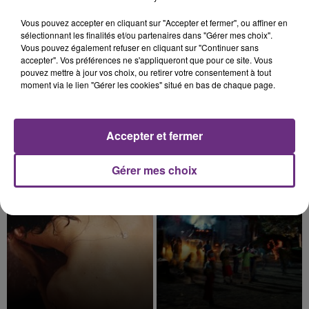
5h28
5h28
5h24
5h24
Vous pouvez accepter en cliquant sur "Accepter et fermer", ou affiner en
sélectionnant les finalités et/ou partenaires dans "Gérer mes choix".
Vous pouvez également refuser en cliquant sur "Continuer sans
accepter". Vos préférences ne s'appliqueront que pour ce site. Vous
pouvez mettre à jour vos choix, ou retirer votre consentement à tout
moment via le lien "Gérer les cookies" situé en bas de chaque page.
Accepter et fermer
JAY Z & ALICIA KEYS
MUSE
Empire State Of Mind
Nightshift Superstar
Gérer mes choix
5h21
5h21
5h18
5h18