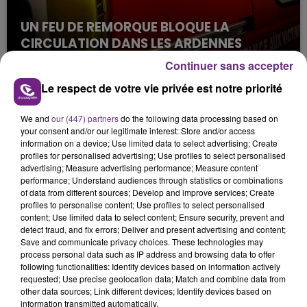
UN FEU DE REMORQUE BLOQUE LA
CIRCULATION DANS LES ARDENNES
Un feu de remorque s'est déclaré ce mercredi en
Continuer sans accepter
fin de matinée sur l'A34.
Le respect de votre vie privée est notre priorité
We and
our (447) partners
do the following data processing based on
your consent and/or our legitimate interest: Store and/or access
information on a device; Use limited data to select advertising; Create
profiles for personalised advertising; Use profiles to select personalised
advertising; Measure advertising performance; Measure content
performance; Understand audiences through statistics or combinations
of data from different sources; Develop and improve services; Create
VENEZ FÊTER CE WEEK-END
profiles to personalise content; Use profiles to select personalised
L'ANNIVERSAIRE DE WOINIC
content; Use limited data to select content; Ensure security, prevent and
detect fraud, and fix errors; Deliver and present advertising and content;
Ce samedi 8 août sera un grand jour :
Save and communicate privacy choices. These technologies may
l'anniversaire du plus gros sanglier du monde.
process personal data such as IP address and browsing data to offer
Une fête est donc organisée et vous êtes tous
following functionalities: Identify devices based on information actively
TITRES DIFFUSÉS
requested; Use precise geolocation data; Match and combine data from
conviés !
other data sources; Link different devices; Identify devices based on
information transmitted automatically.