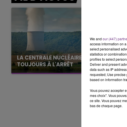
7h00 - 12h00
LE WEEK-END CHAMPAGNE FM
We and
our (447) partn
access information on a 
select personalised ad
statistics or combinatio
LA CENTRALE NUCLÉAIRE DE CHOOZ
profiles to select person
TOUJOURS À L'ARRÊT
Deliver and present adv
data such as IP address 
Cela fait déjà une semaine que la centrale
requested; Use precise g
nucléaire ardennaise est à l'arrêt. Une situation
based on information tra
justifiée par la sécheresse intense qui est
Vous pouvez accepter en 
toujours présente.
mes choix". Vous pouvez
ce site. Vous pouvez met
bas de chaque page.