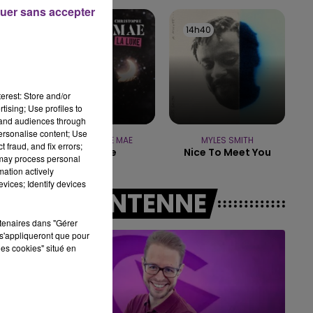
7h00 - 12h00
uer sans accepter
LE WEEK-END CHAMPAGNE FM
14h43
14h43
14h40
14h40
erest: Store and/or
tising; Use profiles to
tand audiences through
personalise content; Use
CHRISTOPHE MAE
MYLES SMITH
 fraud, and fix errors;
La Lune
Nice To Meet You
 may process personal
mation actively
vices; Identify devices
A L'ANTENNE
rtenaires dans "Gérer
s'appliqueront que pour
les cookies" situé en