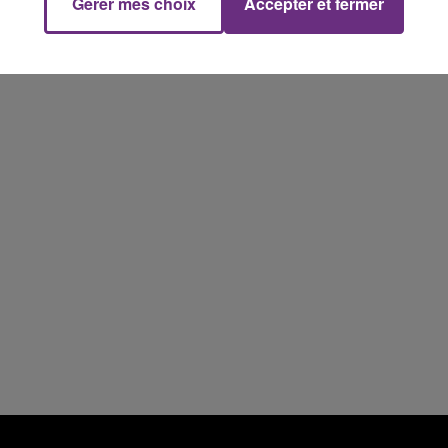
Gérer mes choix
Accepter et fermer
7h00 - 12h00
M
LE WEEK-END CHAMPAGNE FM