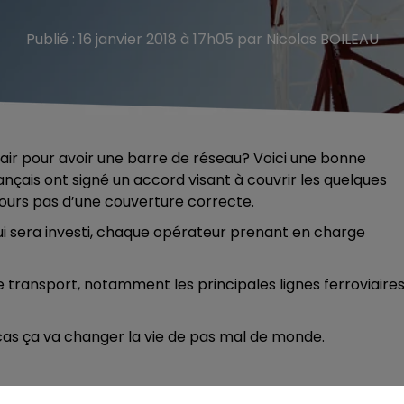
Publié : 16 janvier 2018 à 17h05 par Nicolas BOILEAU
 l’air pour avoir une barre de réseau? Voici une bonne
nçais ont signé un accord visant à couvrir les quelques
ours pas d’une couverture correcte.
qui sera investi, chaque opérateur prenant en charge
de transport, notamment les principales lignes ferroviaire
e cas ça va changer la vie de pas mal de monde.