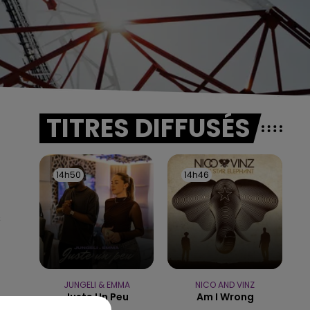
TITRES DIFFUSÉS
14h50
14h50
14h46
14h46
s
JUNGELI & EMMA
NICO AND VINZ
Juste Un Peu
Am I Wrong