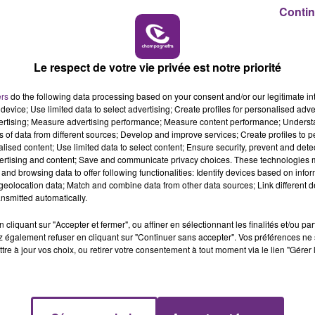
16h00 - 20h00
Contin
LE WEEK-END CHAMPAGNE FM
Le respect de votre vie privée est notre priorité
ers
do the following data processing based on your consent and/or our legitimate int
device; Use limited data to select advertising; Create profiles for personalised adver
vertising; Measure advertising performance; Measure content performance; Unders
ns of data from different sources; Develop and improve services; Create profiles to 
LE MAGASIN JOUÉCLUB DE REIMS FERME
alised content; Use limited data to select content; Ensure security, prevent and detect
SES PORTES
ertising and content; Save and communicate privacy choices. These technologies
and browsing data to offer following functionalities: Identify devices based on infor
C'était l'une des institutions du centre-ville
eolocation data; Match and combine data from other data sources; Link different de
rémois. Le magasin JouéClub est contraint de
nsmitted automatically.
fermer ses portes.
cliquant sur "Accepter et fermer", ou affiner en sélectionnant les finalités et/ou pa
 également refuser en cliquant sur "Continuer sans accepter". Vos préférences ne 
tre à jour vos choix, ou retirer votre consentement à tout moment via le lien "Gérer 