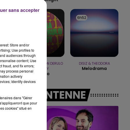
uer sans accepter
14h00 - 15h00
LA RADIO POP
6h55
6h55
6h52
6h52
erest: Store and/or
tising; Use profiles to
tand audiences through
personalise content; Use
DJ GOJA & JASON DERULO
DISIZ & THEODORA
 fraud, and fix errors;
Melodrama
& MELODY
 may process personal
Mi Chico
mation actively
vices; Identify devices
A L'ANTENNE
rtenaires dans "Gérer
s'appliqueront que pour
les cookies" situé en