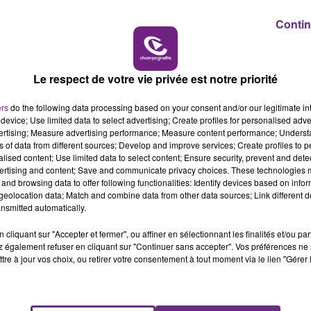
cules des policiers et des gendarmes.
Contin
10h00 - 14h00
oursuite de près de 40 km.
LE TICKET DE CAISSE
e, sont interpellés.
Le respect de votre vie privée est notre priorité
mpagne pour des examens médicaux, le conducteur tente
ers
do the following data processing based on your consent and/or our legitimate int
device; Use limited data to select advertising; Create profiles for personalised adver
nt révélé la présence de drogue.
vertising; Measure advertising performance; Measure content performance; Unders
ciaire, devrait être jugé en comparution immédiate dès
ns of data from different sources; Develop and improve services; Create profiles to 
alised content; Use limited data to select content; Ensure security, prevent and detect
ertising and content; Save and communicate privacy choices. These technologies
and browsing data to offer following functionalities: Identify devices based on infor
eolocation data; Match and combine data from other data sources; Link different de
nsmitted automatically.
cliquant sur "Accepter et fermer", ou affiner en sélectionnant les finalités et/ou pa
 également refuser en cliquant sur "Continuer sans accepter". Vos préférences ne 
tre à jour vos choix, ou retirer votre consentement à tout moment via le lien "Gérer 