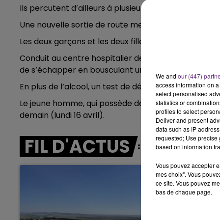
Ils percutent d’ailleurs à plusieurs reprises les véhi
6h00 - 10h00
Une nouvelle sortie de route met fin à une course-p
LA FAMILLE
Les deux garçons et les deux filles à bord de la voitur
Conduit au centre hospitalier de Châlons-en-Cha
de s’échapper en bousculant un gendarme.
We and
our (447) partn
access information on a 
En plus de l’alcool, un test de dépistage a égaleme
select personalised ad
Le jeune homme, qui possède déjà un bon passé judi
statistics or combinatio
profiles to select person
demain (lundi 16 avril).
Deliver and present adv
data such as IP address 
requested; Use precise g
FIL D'ACTUS
based on information tra
Vous pouvez accepter en 
mes choix". Vous pouvez
ce site. Vous pouvez met
bas de chaque page.