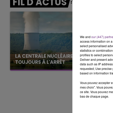
FIL D'ACTUS
14h00 - 15h00
LA RADIO POP
We and
our (447) partn
access information on a 
select personalised ad
statistics or combinatio
profiles to select person
LA CENTRALE NUCLÉAIRE DE CHOOZ
Deliver and present adv
TOUJOURS À L'ARRÊT
data such as IP address 
Cela fait déjà une semaine que la centrale
requested; Use precise g
based on information tra
nucléaire ardennaise est à l'arrêt. Une situation
justifiée par la sécheresse intense qui est
Vous pouvez accepter en 
toujours présente.
mes choix". Vous pouvez
ce site. Vous pouvez met
bas de chaque page.