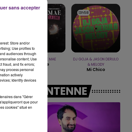
uer sans accepter
19h00 - 19h15
14h00
14h00
13h58
13h58
LA POP MACHINE - CHAMPAGNE FM
erest: Store and/or
tising; Use profiles to
tand audiences through
personalise content; Use
CHRISTOPHE MAE
DJ GOJA & JASON DERULO
La Lune
 fraud, and fix errors;
& MELODY
Mi Chico
 may process personal
mation actively
vices; Identify devices
A L'ANTENNE
rtenaires dans "Gérer
s'appliqueront que pour
les cookies" situé en