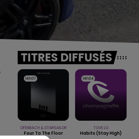
TITRES DIFFUSÉS
e
14h07
14h07
14h04
14h04
OFENBACH & STARSAILOR
TOVE LO
Four To The Floor
Habits (stay High)