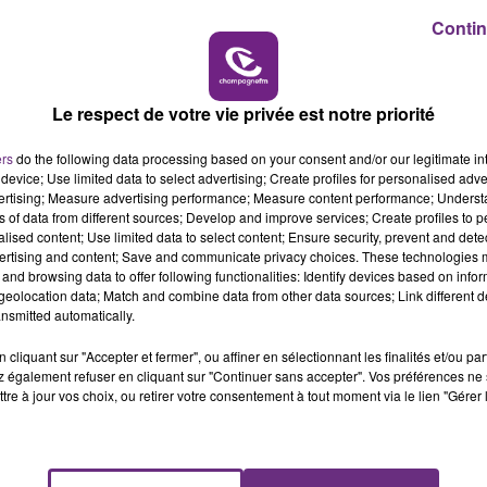
Contin
15h00 - 19h00
LE CLUB CHAMPAGNE FM
Le respect de votre vie privée est notre priorité
ers
do the following data processing based on your consent and/or our legitimate int
device; Use limited data to select advertising; Create profiles for personalised adver
vertising; Measure advertising performance; Measure content performance; Unders
ns of data from different sources; Develop and improve services; Create profiles to 
alised content; Use limited data to select content; Ensure security, prevent and detect
LE MAGASIN JOUÉCLUB DE REIMS FERME
ertising and content; Save and communicate privacy choices. These technologies
SES PORTES
and browsing data to offer following functionalities: Identify devices based on infor
C'était l'une des institutions du centre-ville
eolocation data; Match and combine data from other data sources; Link different de
nsmitted automatically.
rémois. Le magasin JouéClub est contraint de
fermer ses portes.
cliquant sur "Accepter et fermer", ou affiner en sélectionnant les finalités et/ou pa
 également refuser en cliquant sur "Continuer sans accepter". Vos préférences ne 
tre à jour vos choix, ou retirer votre consentement à tout moment via le lien "Gérer 