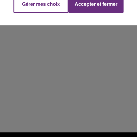
Gérer mes choix
Accepter et fermer
19h00 - 19h15
LA POP MACHINE - CHAMPAGNE FM