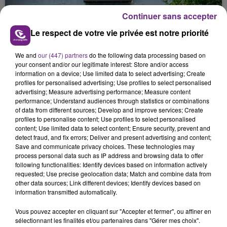
justifiée par la sécheresse intense qui est toujours
Continuer sans accepter
présente.
Le respect de votre vie privée est notre priorité
We and
our (447) partners
do the following data processing based on
your consent and/or our legitimate interest: Store and/or access
information on a device; Use limited data to select advertising; Create
LE MAGASIN JOUÉCLUB DE REIMS FERME
profiles for personalised advertising; Use profiles to select personalised
advertising; Measure advertising performance; Measure content
SES PORTES
performance; Understand audiences through statistics or combinations
C'était l'une des institutions du centre-ville
of data from different sources; Develop and improve services; Create
rémois. Le magasin JouéClub est contraint de
profiles to personalise content; Use profiles to select personalised
content; Use limited data to select content; Ensure security, prevent and
fermer ses portes.
TITRES DIFFUSÉS
detect fraud, and fix errors; Deliver and present advertising and content;
Save and communicate privacy choices. These technologies may
process personal data such as IP address and browsing data to offer
following functionalities: Identify devices based on information actively
19h42
19h42
19h38
19h38
requested; Use precise geolocation data; Match and combine data from
other data sources; Link different devices; Identify devices based on
information transmitted automatically.
Vous pouvez accepter en cliquant sur "Accepter et fermer", ou affiner en
sélectionnant les finalités et/ou partenaires dans "Gérer mes choix".