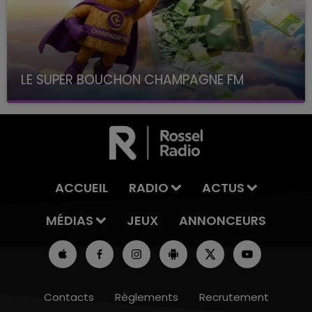
LE SUPER BOUCHON CHAMPAGNE FM
avec La Famille Champagne FM, à 8H10
ACCUEIL
RADIO
ACTUS
MÉDIAS
JEUX
ANNONCEURS
Contacts
Règlements
Recrutement