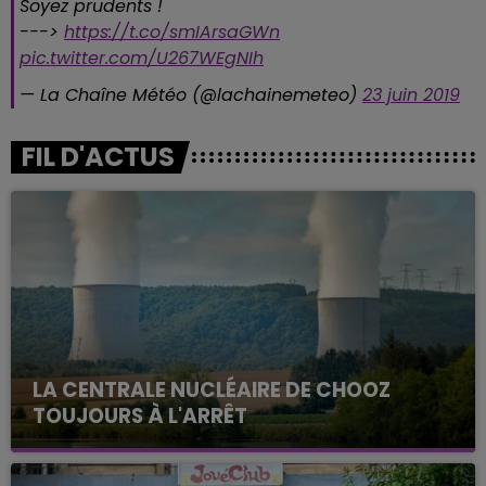
Soyez prudents !
--->
https://t.co/smIArsaGWn
pic.twitter.com/U267WEgNIh
— La Chaîne Météo (@lachainemeteo)
23 juin 2019
FIL D'ACTUS
LA CENTRALE NUCLÉAIRE DE CHOOZ
TOUJOURS À L'ARRÊT
Cela fait déjà une semaine que la centrale
nucléaire ardennaise est à l'arrêt. Une situation