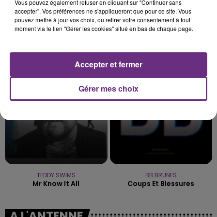
Vous pouvez également refuser en cliquant sur "Continuer sans
accepter". Vos préférences ne s'appliqueront que pour ce site. Vous
pouvez mettre à jour vos choix, ou retirer votre consentement à tout
moment via le lien "Gérer les cookies" situé en bas de chaque page.
CHRISTOPHE MAE
RAYE
La Lune
Where Is My Husband!
Accepter et fermer
19h35
19h35
19h28
19h28
Gérer mes choix
TEDDY SWIMS
BB BRUNES
Mr Know It All
Coups Et Blessures
A L'ANTENNE