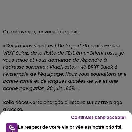
On est sympa, on vous l'a traduit :
«
Salutations sincères ! De la part du navire-mère
VRXF Sulak, de la flotte de l’Extrême-Orient russe, je
vous salue et vous demande de répondre à
l’adresse suivante : Vladivostok -43 BRXF Sulak à
l’ensemble de l’équipage. Nous vous souhaitons une
bonne santé et de longues années de vie et une
bonne navigation. 20 juin 1969.
».
Belle découverte chargée d'histoire sur cette plage
d'Alaska.
Continuer sans accepter
FIL D'ACTUS
Le respect de votre vie privée est notre priorité