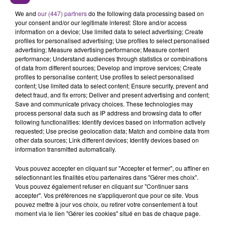
We and
our (447) partners
do the following data processing based on
your consent and/or our legitimate interest: Store and/or access
information on a device; Use limited data to select advertising; Create
profiles for personalised advertising; Use profiles to select personalised
advertising; Measure advertising performance; Measure content
performance; Understand audiences through statistics or combinations
of data from different sources; Develop and improve services; Create
profiles to personalise content; Use profiles to select personalised
content; Use limited data to select content; Ensure security, prevent and
detect fraud, and fix errors; Deliver and present advertising and content;
SI TOUT LE MONDE FAIT ÇA, MOI L'ANNÉE
Save and communicate privacy choices. These technologies may
PROCHAINE JE VENDANGE EN...
process personal data such as IP address and browsing data to offer
La vendange en Champagne a débuté ce jeudi 6
following functionalities: Identify devices based on information actively
requested; Use precise geolocation data; Match and combine data from
août dans la commune de Montgueux (Aube). Du
other data sources; Link different devices; Identify devices based on
jamais vu !
information transmitted automatically.
Vous pouvez accepter en cliquant sur "Accepter et fermer", ou affiner en
sélectionnant les finalités et/ou partenaires dans "Gérer mes choix".
Vous pouvez également refuser en cliquant sur "Continuer sans
accepter". Vos préférences ne s'appliqueront que pour ce site. Vous
pouvez mettre à jour vos choix, ou retirer votre consentement à tout
moment via le lien "Gérer les cookies" situé en bas de chaque page.
L'INSPECTION DU TRAVAIL RAPPELLE À