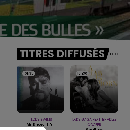
TITRES DIFFUSÉS
10h35
10h35
10h30
10h30
TEDDY SWIMS
LADY GAGA FEAT. BRADLEY
Mr Know It All
COOPER
Shallow