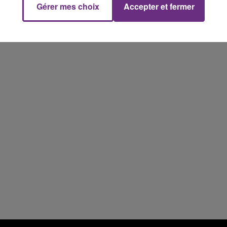
Gérer mes choix
Accepter et fermer
16h00 - 20h00
M
LE WEEK-END CHAMPAGNE FM