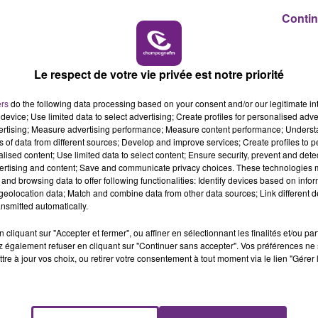
Contin
7h00 - 12h00
LE WEEK-END CHAMPAGNE FM
Le respect de votre vie privée est notre priorité
ers
do the following data processing based on your consent and/or our legitimate int
device; Use limited data to select advertising; Create profiles for personalised adver
vertising; Measure advertising performance; Measure content performance; Unders
ns of data from different sources; Develop and improve services; Create profiles to 
alised content; Use limited data to select content; Ensure security, prevent and detect
ertising and content; Save and communicate privacy choices. These technologies
and browsing data to offer following functionalities: Identify devices based on infor
eolocation data; Match and combine data from other data sources; Link different de
LE MAGASIN JOUÉCLUB DE REIMS FERME
nsmitted automatically.
SES PORTES
cliquant sur "Accepter et fermer", ou affiner en sélectionnant les finalités et/ou pa
C'était l'une des institutions du centre-ville
 également refuser en cliquant sur "Continuer sans accepter". Vos préférences ne 
rémois. Le magasin JouéClub est contraint de
tre à jour vos choix, ou retirer votre consentement à tout moment via le lien "Gérer 
fermer ses portes.