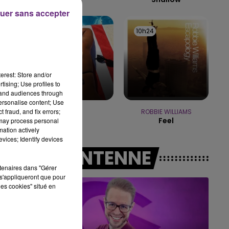
uer sans accepter
16h00 - 20h00
LE WEEK-END CHAMPAGNE FM
10h27
10h27
10h24
10h24
erest: Store and/or
tising; Use profiles to
tand audiences through
personalise content; Use
 fraud, and fix errors;
GIMS
ROBBIE WILLIAMS
Soleil
Feel
 may process personal
mation actively
vices; Identify devices
A L'ANTENNE
rtenaires dans "Gérer
s'appliqueront que pour
les cookies" situé en