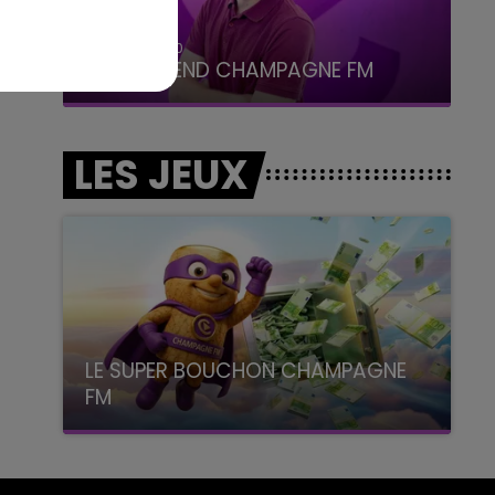
7h00 - 12h00
LE WEEK-END CHAMPAGNE FM
LES JEUX
LE SUPER BOUCHON CHAMPAGNE
FM
avec La Famille Champagne FM, à 8H10