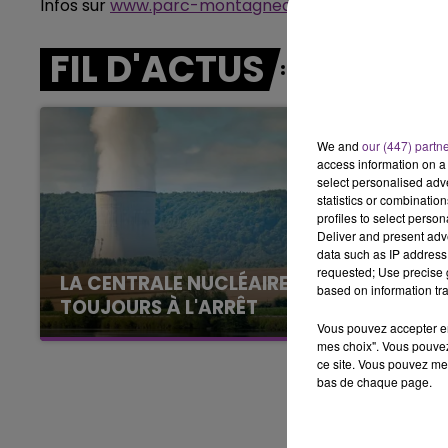
Infos sur
www.parc-montagnedereims.fr
16h00 - 20h00
LE WEEK-END CHAMPAGNE FM
FIL D'ACTUS
We and
our (447) partn
access information on a 
select personalised ad
statistics or combinatio
profiles to select person
Deliver and present adv
data such as IP address 
requested; Use precise g
LA CENTRALE NUCLÉAIRE DE CHOOZ
based on information tra
TOUJOURS À L'ARRÊT
Vous pouvez accepter en 
Cela fait déjà une semaine que la centrale
mes choix". Vous pouvez
nucléaire ardennaise est à l'arrêt. Une situation
ce site. Vous pouvez met
justifiée par la sécheresse intense qui est
bas de chaque page.
toujours présente.