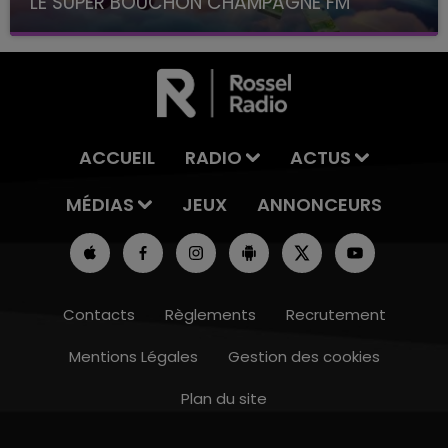
LE SUPER BOUCHON CHAMPAGNE FM
avec La Famille Champagne FM, à 8H10
ACCUEIL
RADIO
ACTUS
MÉDIAS
JEUX
ANNONCEURS
Contacts
Règlements
Recrutement
Mentions Légales
Gestion des cookies
Plan du site
10h00 - 14h00
LE TICKET DE CAISSE