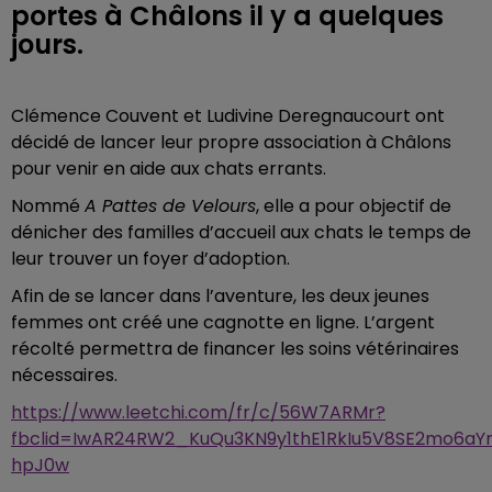
portes à Châlons il y a quelques
jours.
Clémence Couvent et Ludivine Deregnaucourt ont
décidé de lancer leur propre association à Châlons
pour venir en aide aux chats errants.
Nommé
A Pattes de Velours
, elle a pour objectif de
dénicher des familles d’accueil aux chats le temps de
leur trouver un foyer d’adoption.
Afin de se lancer dans l’aventure, les deux jeunes
femmes ont créé une cagnotte en ligne. L’argent
récolté permettra de financer les soins vétérinaires
nécessaires.
https://www.leetchi.com/fr/c/56W7ARMr?
fbclid=IwAR24RW2_KuQu3KN9y1thE1RkIu5V8SE2mo6aY
hpJ0w