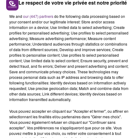
Le respect de votre vie privée est notre priorité
VENEZ FÊTER CE WEEK-END
We and
our (447) partners
do the following data processing based on
L'ANNIVERSAIRE DE WOINIC
your consent and/or our legitimate interest: Store and/or access
information on a device; Use limited data to select advertising; Create
Ce samedi 8 août sera un grand jour :
profiles for personalised advertising; Use profiles to select personalised
l'anniversaire du plus gros sanglier du monde.
advertising; Measure advertising performance; Measure content
performance; Understand audiences through statistics or combinations
Une fête est donc organisée et vous êtes tous
TITRES DIFFUSÉS
of data from different sources; Develop and improve services; Create
conviés !
profiles to personalise content; Use profiles to select personalised
content; Use limited data to select content; Ensure security, prevent and
detect fraud, and fix errors; Deliver and present advertising and content;
5h12
5h12
5h09
5h09
Save and communicate privacy choices. These technologies may
process personal data such as IP address and browsing data to offer
following functionalities: Identify devices based on information actively
requested; Use precise geolocation data; Match and combine data from
other data sources; Link different devices; Identify devices based on
information transmitted automatically.
Vous pouvez accepter en cliquant sur "Accepter et fermer", ou affiner en
sélectionnant les finalités et/ou partenaires dans "Gérer mes choix".
Vous pouvez également refuser en cliquant sur "Continuer sans
accepter". Vos préférences ne s'appliqueront que pour ce site. Vous
JEREMY FREROT
TLC
pouvez mettre à jour vos choix, ou retirer votre consentement à tout
Frerot
No Scrubs