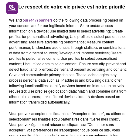
Le respect de votre vie privée est notre priorité
We and
our (447) partners
do the following data processing based on
VENEZ FÊTER CE WEEK-END
your consent and/or our legitimate interest: Store and/or access
L'ANNIVERSAIRE DE WOINIC
information on a device; Use limited data to select advertising; Create
profiles for personalised advertising; Use profiles to select personalised
Ce samedi 8 août sera un grand jour :
advertising; Measure advertising performance; Measure content
l'anniversaire du plus gros sanglier du monde.
performance; Understand audiences through statistics or combinations
Une fête est donc organisée et vous êtes tous
of data from different sources; Develop and improve services; Create
TITRES DIFFUSÉS
profiles to personalise content; Use profiles to select personalised
conviés !
content; Use limited data to select content; Ensure security, prevent and
detect fraud, and fix errors; Deliver and present advertising and content;
Save and communicate privacy choices. These technologies may
6h16
6h16
6h11
6h11
process personal data such as IP address and browsing data to offer
following functionalities: Identify devices based on information actively
requested; Use precise geolocation data; Match and combine data from
other data sources; Link different devices; Identify devices based on
information transmitted automatically.
Vous pouvez accepter en cliquant sur "Accepter et fermer", ou affiner en
sélectionnant les finalités et/ou partenaires dans "Gérer mes choix".
Vous pouvez également refuser en cliquant sur "Continuer sans
accepter". Vos préférences ne s'appliqueront que pour ce site. Vous
pouvez mettre à jour vos choix, ou retirer votre consentement à tout