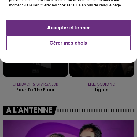
MYLES SMITH & NIALL HORAN
FRERO DELAVEGA
moment via le lien "Gérer les cookies" situé en bas de chaque page.
Drive Safe
Sweet Darling
6h08
6h08
6h04
6h04
Accepter et fermer
Gérer mes choix
OFENBACH & STARSAILOR
ELLIE GOULDING
Four To The Floor
Lights
A L'ANTENNE