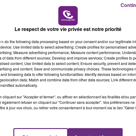
6h00 - 10h00
Contin
LA FAMILLE
Le respect de votre vie privée est notre priorité
ers
do the following data processing based on your consent and/or our legitimate int
device; Use limited data to select advertising; Create profiles for personalised adver
vertising; Measure advertising performance; Measure content performance; Unders
ns of data from different sources; Develop and improve services; Create profiles to 
alised content; Use limited data to select content; Ensure security, prevent and detect
ertising and content; Save and communicate privacy choices. These technologies
and browsing data to offer following functionalities: Identify devices based on infor
eolocation data; Match and combine data from other data sources; Link different de
LE MAGASIN JOUÉCLUB DE REIMS FERME
nsmitted automatically.
SES PORTES
C'était l'une des institutions du centre-ville
cliquant sur "Accepter et fermer", ou affiner en sélectionnant les finalités et/ou pa
 également refuser en cliquant sur "Continuer sans accepter". Vos préférences ne 
rémois. Le magasin JouéClub est contraint de
tre à jour vos choix, ou retirer votre consentement à tout moment via le lien "Gérer 
fermer ses portes.