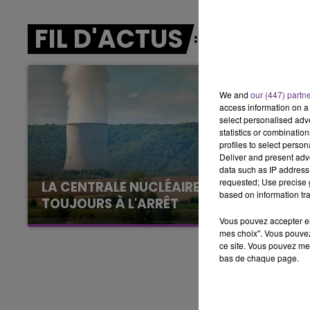
LE BEST OF DE LA FAMILLE
CHAMPAGNE FM
FIL D'ACTUS
We and
our (447) partn
access information on a 
select personalised ad
statistics or combinatio
profiles to select person
Deliver and present adv
data such as IP address 
requested; Use precise g
LA CENTRALE NUCLÉAIRE DE CHOOZ
based on information tra
TOUJOURS À L'ARRÊT
Cela fait déjà une semaine que la centrale
Vous pouvez accepter en 
mes choix". Vous pouvez
nucléaire ardennaise est à l'arrêt. Une situation
ce site. Vous pouvez met
justifiée par la sécheresse intense qui est
bas de chaque page.
toujours présente.