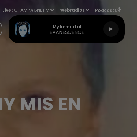
Live :
CHAMPAGNE FM
Webradios
Podcasts
My Immortal
EVANESCENCE
NY MIS EN