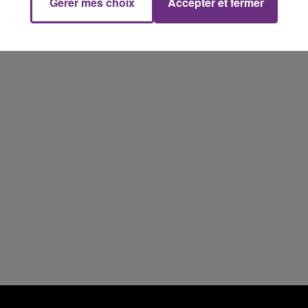
Gérer mes choix
Accepter et fermer
10h00 - 14h00
LE TICKET DE CAISSE