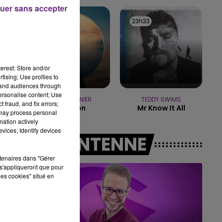
10h00 - 14h00
uer sans accepter
LE TICKET DE CAISSE
23h37
23h37
23h33
23h33
erest: Store and/or
tising; Use profiles to
tand audiences through
personalise content; Use
PIERRE GARNIER
TEDDY SWIMS
 fraud, and fix errors;
L'horizon
Mr Know It All
 may process personal
mation actively
vices; Identify devices
A L'ANTENNE
rtenaires dans "Gérer
s'appliqueront que pour
les cookies" situé en