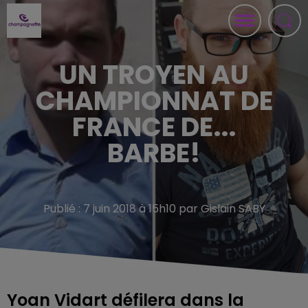
UN TROYEN AU
CHAMPIONNAT DE
FRANCE DE...
BARBE!
Publié : 7 juin 2018 à 15h10 par Gislain SABY
Yoan Vidart défilera dans la