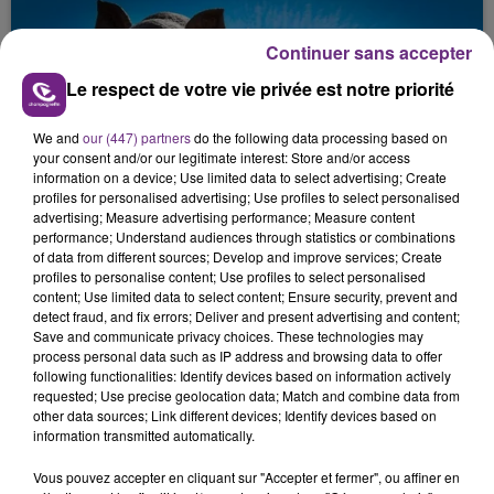
Continuer sans accepter
Le respect de votre vie privée est notre priorité
We and
our (447) partners
do the following data processing based on
your consent and/or our legitimate interest: Store and/or access
information on a device; Use limited data to select advertising; Create
VENEZ FÊTER CE WEEK-END
profiles for personalised advertising; Use profiles to select personalised
L'ANNIVERSAIRE DE WOINIC
advertising; Measure advertising performance; Measure content
performance; Understand audiences through statistics or combinations
Ce samedi 8 août sera un grand jour :
of data from different sources; Develop and improve services; Create
l'anniversaire du plus gros sanglier du monde.
profiles to personalise content; Use profiles to select personalised
content; Use limited data to select content; Ensure security, prevent and
Une fête est donc organisée et vous êtes tous
TITRES DIFFUSÉS
detect fraud, and fix errors; Deliver and present advertising and content;
conviés !
Save and communicate privacy choices. These technologies may
process personal data such as IP address and browsing data to offer
following functionalities: Identify devices based on information actively
13h08
13h08
13h04
13h04
requested; Use precise geolocation data; Match and combine data from
other data sources; Link different devices; Identify devices based on
information transmitted automatically.
Vous pouvez accepter en cliquant sur "Accepter et fermer", ou affiner en