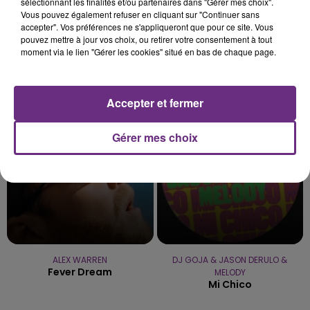
sélectionnant les finalités et/ou partenaires dans "Gérer mes choix".
Vous pouvez également refuser en cliquant sur "Continuer sans
accepter". Vos préférences ne s'appliqueront que pour ce site. Vous
pouvez mettre à jour vos choix, ou retirer votre consentement à tout
moment via le lien "Gérer les cookies" situé en bas de chaque page.
CHRISTOPHE MAE
ED SHEERAN
La Lune
Shape Of You
Accepter et fermer
13h01
13h01
12h59
12h59
Gérer mes choix
ALEX WARREN
DJ GOJA & JASON DERULO &
Fever Dream
MELODY
Mi Chico