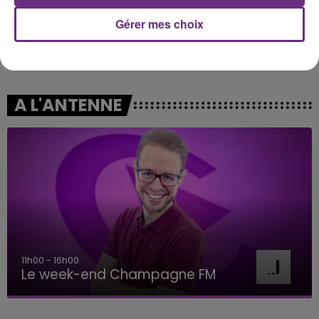
Gérer mes choix
OFENBACH & STARSAILOR
TAYLOR SWIFT
Four To The Floor
The Fate Of Ophelia
A L'ANTENNE
16h00 - 20h00
Le Week-end Champagne FM