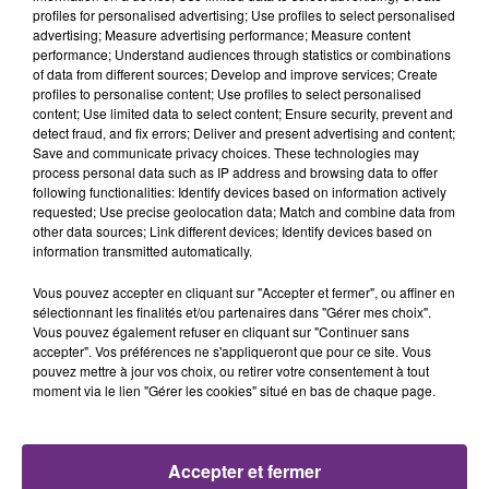
profiles for personalised advertising; Use profiles to select personalised
13h26
13h26
13h23
13h23
advertising; Measure advertising performance; Measure content
performance; Understand audiences through statistics or combinations
of data from different sources; Develop and improve services; Create
profiles to personalise content; Use profiles to select personalised
content; Use limited data to select content; Ensure security, prevent and
detect fraud, and fix errors; Deliver and present advertising and content;
Save and communicate privacy choices. These technologies may
process personal data such as IP address and browsing data to offer
following functionalities: Identify devices based on information actively
requested; Use precise geolocation data; Match and combine data from
other data sources; Link different devices; Identify devices based on
OLIVIA RODRIGO
GOTYE
information transmitted automatically.
Stupid Song
Somebody That I Used To
Know
Vous pouvez accepter en cliquant sur "Accepter et fermer", ou affiner en
sélectionnant les finalités et/ou partenaires dans "Gérer mes choix".
Vous pouvez également refuser en cliquant sur "Continuer sans
13h19
13h19
13h17
13h17
accepter". Vos préférences ne s'appliqueront que pour ce site. Vous
pouvez mettre à jour vos choix, ou retirer votre consentement à tout
moment via le lien "Gérer les cookies" situé en bas de chaque page.
Accepter et fermer