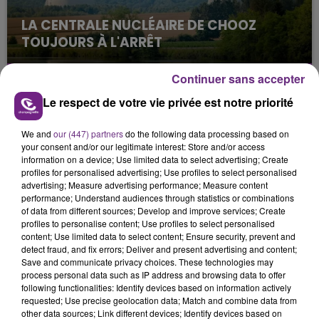
LA CENTRALE NUCLÉAIRE DE CHOOZ
TOUJOURS À L'ARRÊT
Cela fait déjà une semaine que la centrale
nucléaire ardennaise est à l'arrêt. Une situation
Continuer sans accepter
justifiée par la sécheresse intense qui est toujours
Le respect de votre vie privée est notre priorité
présente.
We and
our (447) partners
do the following data processing based on
your consent and/or our legitimate interest: Store and/or access
information on a device; Use limited data to select advertising; Create
profiles for personalised advertising; Use profiles to select personalised
advertising; Measure advertising performance; Measure content
performance; Understand audiences through statistics or combinations
LE MAGASIN JOUÉCLUB DE REIMS FERME
of data from different sources; Develop and improve services; Create
SES PORTES
profiles to personalise content; Use profiles to select personalised
content; Use limited data to select content; Ensure security, prevent and
C'était l'une des institutions du centre-ville
detect fraud, and fix errors; Deliver and present advertising and content;
rémois. Le magasin JouéClub est contraint de
Save and communicate privacy choices. These technologies may
fermer ses portes.
process personal data such as IP address and browsing data to offer
TITRES DIFFUSÉS
following functionalities: Identify devices based on information actively
requested; Use precise geolocation data; Match and combine data from
other data sources; Link different devices; Identify devices based on