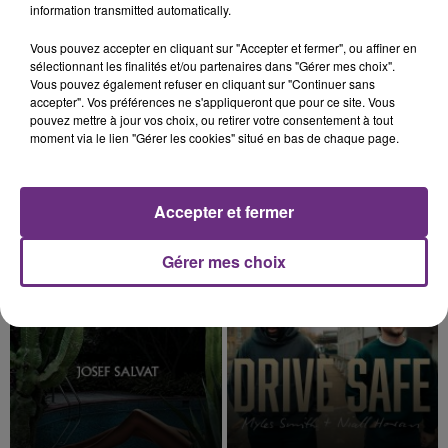
information transmitted automatically.
13h58
13h58
13h54
13h54
Vous pouvez accepter en cliquant sur "Accepter et fermer", ou affiner en
sélectionnant les finalités et/ou partenaires dans "Gérer mes choix".
Vous pouvez également refuser en cliquant sur "Continuer sans
accepter". Vos préférences ne s'appliqueront que pour ce site. Vous
pouvez mettre à jour vos choix, ou retirer votre consentement à tout
moment via le lien "Gérer les cookies" situé en bas de chaque page.
Accepter et fermer
DJ GOJA & JASON DERULO &
BEYONCE
Texas Hold'em
MELODY
Mi Chico
Gérer mes choix
13h46
13h46
13h42
13h42