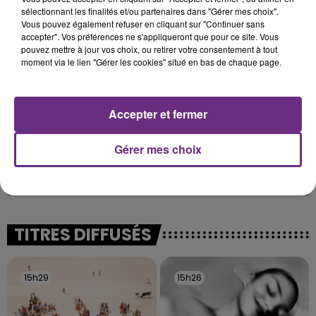
Alors que les dates de début des vendange 2026
sélectionnant les finalités et/ou partenaires dans "Gérer mes choix".
Vous pouvez également refuser en cliquant sur "Continuer sans
s'est avéré être plus précoce que prévu,
accepter". Vos préférences ne s'appliqueront que pour ce site. Vous
l'inspection du Travail en profite pour rappeler
pouvez mettre à jour vos choix, ou retirer votre consentement à tout
les conditions de...
moment via le lien "Gérer les cookies" situé en bas de chaque page.
Accepter et fermer
Gérer mes choix
UN FEU DE REMORQUE BLOQUE LA
CIRCULATION DANS LES ARDENNES
Un feu de remorque s'est déclaré ce mercredi en
fin de matinée sur l'A34.
TITRES DIFFUSÉS
15h29
15h29
15h26
15h26