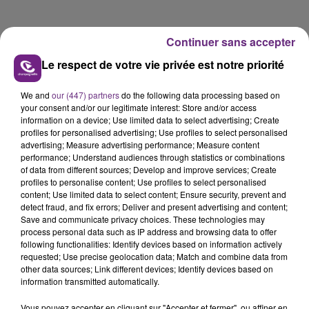
Continuer sans accepter
Le respect de votre vie privée est notre priorité
We and
our (447) partners
do the following data processing based on
your consent and/or our legitimate interest: Store and/or access
information on a device; Use limited data to select advertising; Create
profiles for personalised advertising; Use profiles to select personalised
FIL D'ACTUS
advertising; Measure advertising performance; Measure content
performance; Understand audiences through statistics or combinations
of data from different sources; Develop and improve services; Create
profiles to personalise content; Use profiles to select personalised
content; Use limited data to select content; Ensure security, prevent and
detect fraud, and fix errors; Deliver and present advertising and content;
Save and communicate privacy choices. These technologies may
process personal data such as IP address and browsing data to offer
following functionalities: Identify devices based on information actively
requested; Use precise geolocation data; Match and combine data from
other data sources; Link different devices; Identify devices based on
information transmitted automatically.
L'INSPECTION DU TRAVAIL RAPPELLE À
L'ORDRE SUR LES CONDITIONS DE...
Vous pouvez accepter en cliquant sur "Accepter et fermer", ou affiner en