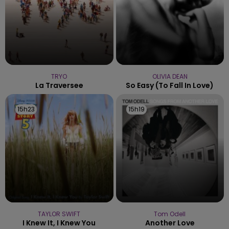
TRYO
OLIVIA DEAN
La Traversee
So Easy (to Fall In Love)
15h23
15h23
15h19
15h19
TAYLOR SWIFT
Tom Odell
I Knew It, I Knew You
Another Love