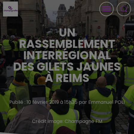
UN
RASSEMBLEMENT
INTERRÉGIONAL
DES GILETS JAUNES
À REIMS
Publié : 10 février 2019 à 15h35 par Emmanuel POLI
Crédit image:
Champagne FM