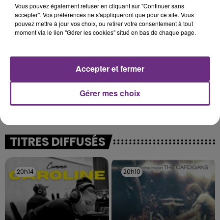
Vous pouvez également refuser en cliquant sur "Continuer sans
justifiée par la sécheresse intense qui est toujours
accepter". Vos préférences ne s'appliqueront que pour ce site. Vous
présente.
pouvez mettre à jour vos choix, ou retirer votre consentement à tout
moment via le lien "Gérer les cookies" situé en bas de chaque page.
Accepter et fermer
LE MAGASIN JOUÉCLUB DE REIMS FERME
Gérer mes choix
SES PORTES
C'était l'une des institutions du centre-ville
rémois. Le magasin JouéClub est contraint de
fermer ses portes.
TITRES DIFFUSÉS
20h14
20h14
20h10
20h10