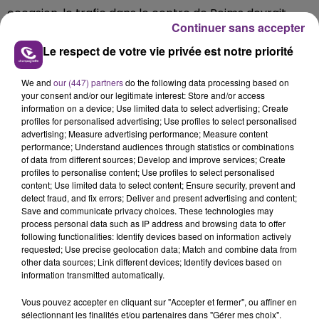
occasion, le trafic dans le centre de Reims devrait
Continuer sans accepter
donc être très perturbé.
Le respect de votre vie privée est notre priorité
Il s'agit d'une manifestation déclarée, selon les
organisateurs.
We and
our (447) partners
do the following data processing based on
your consent and/or our legitimate interest: Store and/or access
FIL D'ACTUS
information on a device; Use limited data to select advertising; Create
profiles for personalised advertising; Use profiles to select personalised
advertising; Measure advertising performance; Measure content
performance; Understand audiences through statistics or combinations
of data from different sources; Develop and improve services; Create
profiles to personalise content; Use profiles to select personalised
content; Use limited data to select content; Ensure security, prevent and
detect fraud, and fix errors; Deliver and present advertising and content;
Save and communicate privacy choices. These technologies may
process personal data such as IP address and browsing data to offer
following functionalities: Identify devices based on information actively
requested; Use precise geolocation data; Match and combine data from
other data sources; Link different devices; Identify devices based on
LA CENTRALE NUCLÉAIRE DE CHOOZ
information transmitted automatically.
TOUJOURS À L'ARRÊT
Cela fait déjà une semaine que la centrale
Vous pouvez accepter en cliquant sur "Accepter et fermer", ou affiner en
sélectionnant les finalités et/ou partenaires dans "Gérer mes choix".
nucléaire ardennaise est à l'arrêt. Une situation