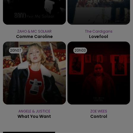
ZAHO & MC SOLAAR
The Cardigans
Comme Caroline
Lovefool
20h07
20h07
20h03
20h03
ANGELE & JUSTICE
ZOE WEES
What You Want
Control