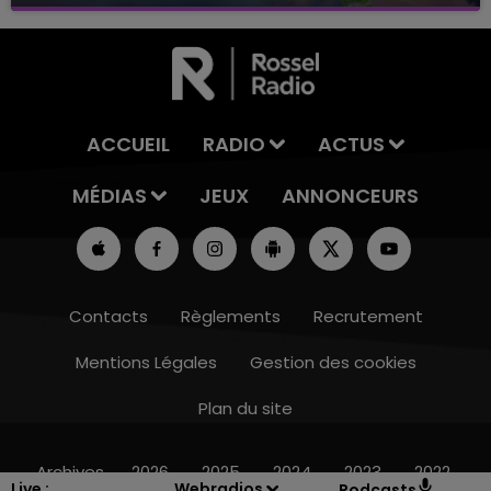
avec La Famille Champagne FM, à 8H10
ACCUEIL
RADIO
ACTUS
MÉDIAS
JEUX
ANNONCEURS
Contacts
Règlements
Recrutement
Mentions Légales
Gestion des cookies
Plan du site
7h00 - 12h00
LE WEEK-END CHAMPAGNE FM
Archives
2026
2025
2024
2023
2022
Live :
Webradios
Podcasts