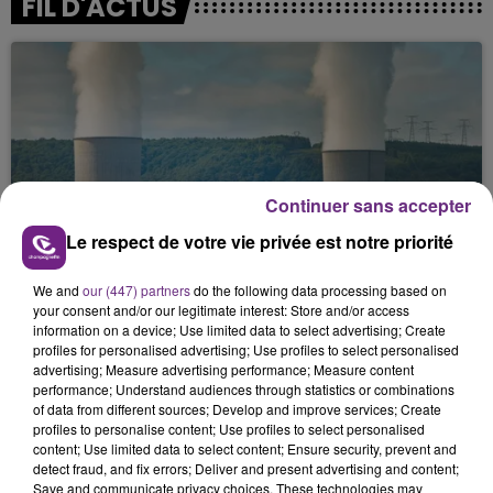
FIL D'ACTUS
Continuer sans accepter
LA CENTRALE NUCLÉAIRE DE CHOOZ
Le respect de votre vie privée est notre priorité
TOUJOURS À L'ARRÊT
We and
our (447) partners
do the following data processing based on
Cela fait déjà une semaine que la centrale
your consent and/or our legitimate interest: Store and/or access
nucléaire ardennaise est à l'arrêt. Une situation
information on a device; Use limited data to select advertising; Create
justifiée par la sécheresse intense qui est toujours
profiles for personalised advertising; Use profiles to select personalised
advertising; Measure advertising performance; Measure content
présente.
performance; Understand audiences through statistics or combinations
of data from different sources; Develop and improve services; Create
profiles to personalise content; Use profiles to select personalised
content; Use limited data to select content; Ensure security, prevent and
detect fraud, and fix errors; Deliver and present advertising and content;
Save and communicate privacy choices. These technologies may