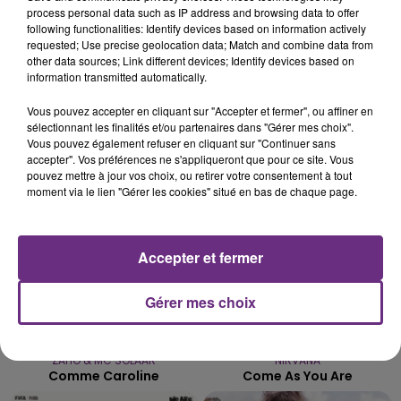
process personal data such as IP address and browsing data to offer
LE MAGASIN JOUÉCLUB DE REIMS FERME
following functionalities: Identify devices based on information actively
SES PORTES
requested; Use precise geolocation data; Match and combine data from
other data sources; Link different devices; Identify devices based on
C'était l'une des institutions du centre-ville
information transmitted automatically.
rémois. Le magasin JouéClub est contraint de
fermer ses portes.
Vous pouvez accepter en cliquant sur "Accepter et fermer", ou affiner en
TITRES DIFFUSÉS
sélectionnant les finalités et/ou partenaires dans "Gérer mes choix".
Vous pouvez également refuser en cliquant sur "Continuer sans
accepter". Vos préférences ne s'appliqueront que pour ce site. Vous
pouvez mettre à jour vos choix, ou retirer votre consentement à tout
10h07
10h07
10h04
10h04
moment via le lien "Gérer les cookies" situé en bas de chaque page.
Accepter et fermer
Gérer mes choix
ZAHO & MC SOLAAR
NIRVANA
Comme Caroline
Come As You Are