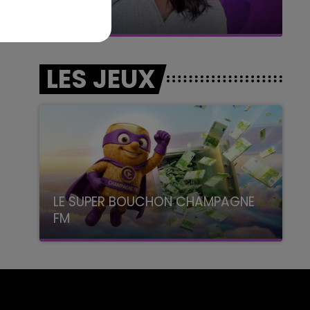
Le week-end Champagne FM
LES JEUX
LE SUPER BOUCHON CHAMPAGNE
FM
avec La Famille Champagne FM, à 8H10