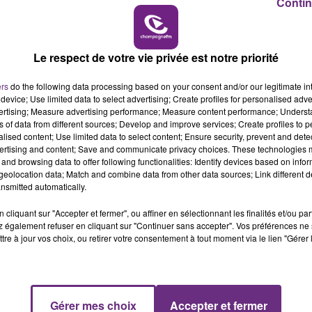
Contin
11h00 - 16h00
EEK-END CHAMPAGNE FM
LE WEE
Le respect de votre vie privée est notre priorité
ers
do the following data processing based on your consent and/or our legitimate int
device; Use limited data to select advertising; Create profiles for personalised adver
vertising; Measure advertising performance; Measure content performance; Unders
ns of data from different sources; Develop and improve services; Create profiles to 
alised content; Use limited data to select content; Ensure security, prevent and detect
ertising and content; Save and communicate privacy choices. These technologies
LE MAGASIN JOUÉCLUB DE REIMS FERME
and browsing data to offer following functionalities: Identify devices based on infor
SES PORTES
eolocation data; Match and combine data from other data sources; Link different de
C'était l'une des institutions du centre-ville
nsmitted automatically.
rémois. Le magasin JouéClub est contraint de
cliquant sur "Accepter et fermer", ou affiner en sélectionnant les finalités et/ou pa
fermer ses portes.
 également refuser en cliquant sur "Continuer sans accepter". Vos préférences ne 
tre à jour vos choix, ou retirer votre consentement à tout moment via le lien "Gérer 
Gérer mes choix
Accepter et fermer
7h00 - 11h00