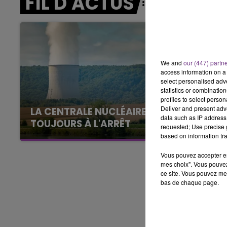
FIL D'ACTUS
0 - 11h00
EST OF
LE W
We and
our (447) partn
access information on a 
select personalised ad
statistics or combinatio
profiles to select person
Deliver and present adv
LA CENTRALE NUCLÉAIRE DE CHOOZ
data such as IP address 
TOUJOURS À L'ARRÊT
requested; Use precise g
Cela fait déjà une semaine que la centrale
based on information tra
nucléaire ardennaise est à l'arrêt. Une situation
Vous pouvez accepter en 
justifiée par la sécheresse intense qui est
mes choix". Vous pouvez
toujours présente.
ce site. Vous pouvez met
bas de chaque page.
16h00 - 20h00