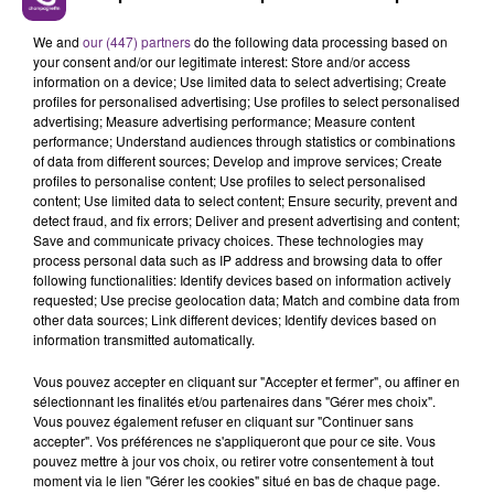
LE MAGASIN JOUÉCLUB DE REIMS FERME
We and
our (447) partners
do the following data processing based on
SES PORTES
your consent and/or our legitimate interest: Store and/or access
C'était l'une des institutions du centre-ville
information on a device; Use limited data to select advertising; Create
rémois. Le magasin JouéClub est contraint de
profiles for personalised advertising; Use profiles to select personalised
advertising; Measure advertising performance; Measure content
fermer ses portes.
TITRES DIFFUSÉS
performance; Understand audiences through statistics or combinations
of data from different sources; Develop and improve services; Create
profiles to personalise content; Use profiles to select personalised
content; Use limited data to select content; Ensure security, prevent and
6h37
6h37
6h30
6h30
detect fraud, and fix errors; Deliver and present advertising and content;
Save and communicate privacy choices. These technologies may
process personal data such as IP address and browsing data to offer
following functionalities: Identify devices based on information actively
requested; Use precise geolocation data; Match and combine data from
other data sources; Link different devices; Identify devices based on
information transmitted automatically.
Vous pouvez accepter en cliquant sur "Accepter et fermer", ou affiner en
sélectionnant les finalités et/ou partenaires dans "Gérer mes choix".
Vous pouvez également refuser en cliquant sur "Continuer sans
SHAKIRA FEAT. BURNA BOY
DIDO
accepter". Vos préférences ne s'appliqueront que pour ce site. Vous
Dai Dai
White Flag
pouvez mettre à jour vos choix, ou retirer votre consentement à tout
moment via le lien "Gérer les cookies" situé en bas de chaque page.