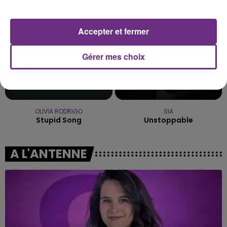
6h26
6h26
6h23
6h23
Accepter et fermer
Gérer mes choix
OLIVIA RODRIGO
SIA
Stupid Song
Unstoppable
A L'ANTENNE