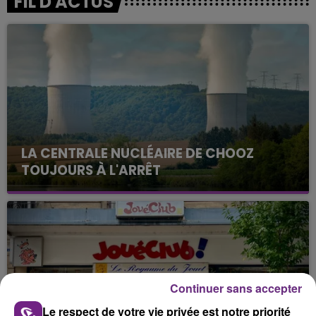
FIL D'ACTUS
LA CENTRALE NUCLÉAIRE DE CHOOZ
TOUJOURS À L'ARRÊT
Cela fait déjà une semaine que la centrale
nucléaire ardennaise est à l'arrêt. Une situation
justifiée par la sécheresse intense qui est toujours
présente.
Continuer sans accepter
Le respect de votre vie privée est notre priorité