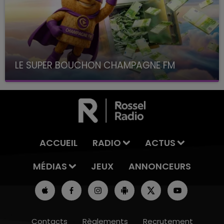
LE SUPER BOUCHON CHAMPAGNE FM
avec La Famille Champagne FM, à 8H10
ACCUEIL
RADIO
ACTUS
MÉDIAS
JEUX
ANNONCEURS
Contacts
Règlements
Recrutement