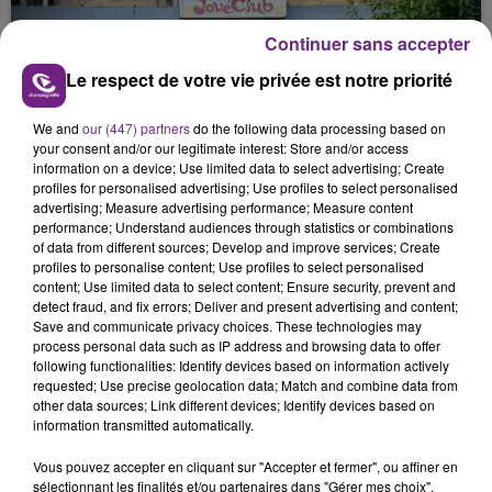
nucléaire ardennaise est à l'arrêt. Une situation
justifiée par la sécheresse intense qui est toujours
Continuer sans accepter
présente.
Le respect de votre vie privée est notre priorité
We and
our (447) partners
do the following data processing based on
your consent and/or our legitimate interest: Store and/or access
information on a device; Use limited data to select advertising; Create
profiles for personalised advertising; Use profiles to select personalised
LE MAGASIN JOUÉCLUB DE REIMS FERME
advertising; Measure advertising performance; Measure content
SES PORTES
performance; Understand audiences through statistics or combinations
C'était l'une des institutions du centre-ville
of data from different sources; Develop and improve services; Create
profiles to personalise content; Use profiles to select personalised
rémois. Le magasin JouéClub est contraint de
content; Use limited data to select content; Ensure security, prevent and
fermer ses portes.
detect fraud, and fix errors; Deliver and present advertising and content;
TITRES DIFFUSÉS
Save and communicate privacy choices. These technologies may
process personal data such as IP address and browsing data to offer
following functionalities: Identify devices based on information actively
requested; Use precise geolocation data; Match and combine data from
17h03
17h03
17h00
17h00
other data sources; Link different devices; Identify devices based on
information transmitted automatically.
Vous pouvez accepter en cliquant sur "Accepter et fermer", ou affiner en
sélectionnant les finalités et/ou partenaires dans "Gérer mes choix".