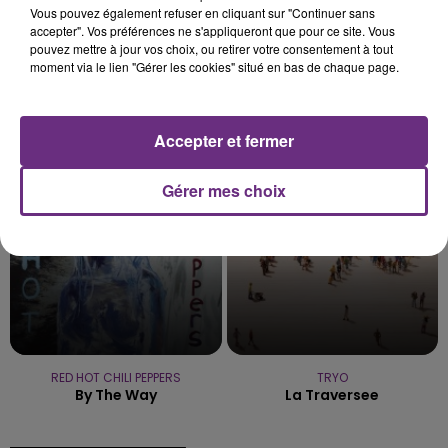
Vous pouvez également refuser en cliquant sur "Continuer sans
accepter". Vos préférences ne s'appliqueront que pour ce site. Vous
pouvez mettre à jour vos choix, ou retirer votre consentement à tout
moment via le lien "Gérer les cookies" situé en bas de chaque page.
JAMES ARTHUR
JENNIFER LOPEZ & DAVID GUETTA
Impossible
Save Me Tonight
Accepter et fermer
16h56
16h56
16h52
16h52
Gérer mes choix
RED HOT CHILI PEPPERS
TRYO
By The Way
La Traversee