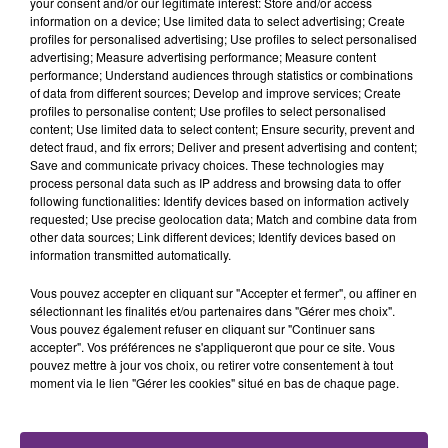
your consent and/or our legitimate interest: Store and/or access
fermer ses portes.
TITRES DIFFUSÉS
information on a device; Use limited data to select advertising; Create
profiles for personalised advertising; Use profiles to select personalised
advertising; Measure advertising performance; Measure content
performance; Understand audiences through statistics or combinations
20h41
20h41
20h38
20h38
of data from different sources; Develop and improve services; Create
profiles to personalise content; Use profiles to select personalised
content; Use limited data to select content; Ensure security, prevent and
detect fraud, and fix errors; Deliver and present advertising and content;
Save and communicate privacy choices. These technologies may
process personal data such as IP address and browsing data to offer
following functionalities: Identify devices based on information actively
requested; Use precise geolocation data; Match and combine data from
other data sources; Link different devices; Identify devices based on
information transmitted automatically.
Vous pouvez accepter en cliquant sur "Accepter et fermer", ou affiner en
BEBE REXHA
PIERRE GARNIER
New Religion
Ceux Qu'on Etait
sélectionnant les finalités et/ou partenaires dans "Gérer mes choix".
Vous pouvez également refuser en cliquant sur "Continuer sans
accepter". Vos préférences ne s'appliqueront que pour ce site. Vous
20h35
20h35
20h31
20h31
pouvez mettre à jour vos choix, ou retirer votre consentement à tout
moment via le lien "Gérer les cookies" situé en bas de chaque page.