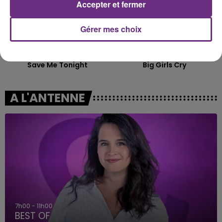
Accepter et fermer
Gérer mes choix
JENNIFER LOPEZ & DAVID GUETTA
SIA
Save Me Tonight
Big Girls Cry
A L'ANTENNE
7h00 - 11h00
BEST OF