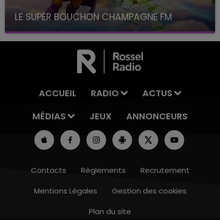
LE SUPER BOUCHON CHAMPAGNE FM
avec La Famille Champagne FM, à 8H10
ACCUEIL
RADIO
ACTUS
MÉDIAS
JEUX
ANNONCEURS
Contacts
Règlements
Recrutement
Mentions Légales
Gestion des cookies
Plan du site
19h00 - 19h15