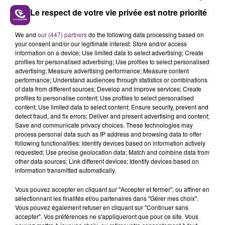
Le respect de votre vie privée est notre priorité
LE MAGASIN JOUÉCLUB DE REIMS FERME
We and
our (447) partners
do the following data processing based on
SES PORTES
your consent and/or our legitimate interest: Store and/or access
information on a device; Use limited data to select advertising; Create
C'était l'une des institutions du centre-ville
profiles for personalised advertising; Use profiles to select personalised
rémois. Le magasin JouéClub est contraint de
advertising; Measure advertising performance; Measure content
fermer ses portes.
performance; Understand audiences through statistics or combinations
TITRES DIFFUSÉS
of data from different sources; Develop and improve services; Create
profiles to personalise content; Use profiles to select personalised
content; Use limited data to select content; Ensure security, prevent and
detect fraud, and fix errors; Deliver and present advertising and content;
14h04
14h04
14h00
14h00
Save and communicate privacy choices. These technologies may
process personal data such as IP address and browsing data to offer
following functionalities: Identify devices based on information actively
requested; Use precise geolocation data; Match and combine data from
other data sources; Link different devices; Identify devices based on
information transmitted automatically.
Vous pouvez accepter en cliquant sur "Accepter et fermer", ou affiner en
sélectionnant les finalités et/ou partenaires dans "Gérer mes choix".
Vous pouvez également refuser en cliquant sur "Continuer sans
accepter". Vos préférences ne s'appliqueront que pour ce site. Vous
TOVE LO
CHRISTOPHE MAE