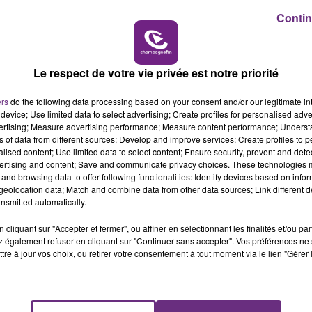
Contin
7h00 - 11h00
BEST OF
Le respect de votre vie privée est notre priorité
ers
do the following data processing based on your consent and/or our legitimate int
device; Use limited data to select advertising; Create profiles for personalised adver
LE MAGASIN JOUÉCLUB DE REIMS FERME
vertising; Measure advertising performance; Measure content performance; Unders
SES PORTES
ns of data from different sources; Develop and improve services; Create profiles to 
alised content; Use limited data to select content; Ensure security, prevent and detect
C'était l'une des institutions du centre-ville
ertising and content; Save and communicate privacy choices. These technologies
rémois. Le magasin JouéClub est contraint de
and browsing data to offer following functionalities: Identify devices based on infor
eolocation data; Match and combine data from other data sources; Link different de
fermer ses portes.
nsmitted automatically.
cliquant sur "Accepter et fermer", ou affiner en sélectionnant les finalités et/ou pa
 également refuser en cliquant sur "Continuer sans accepter". Vos préférences ne 
tre à jour vos choix, ou retirer votre consentement à tout moment via le lien "Gérer 