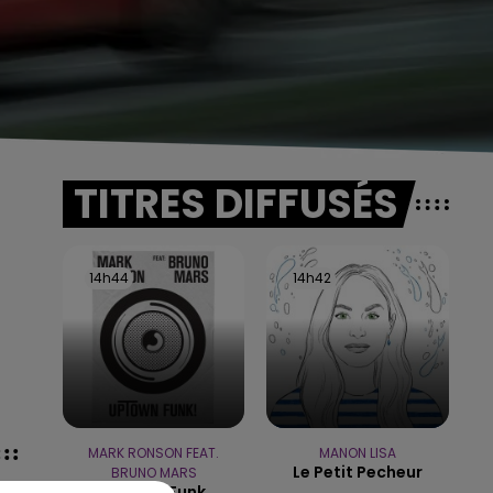
TITRES DIFFUSÉS
14h44
14h44
14h42
14h42
MARK RONSON FEAT.
MANON LISA
Le Petit Pecheur
BRUNO MARS
Uptown Funk