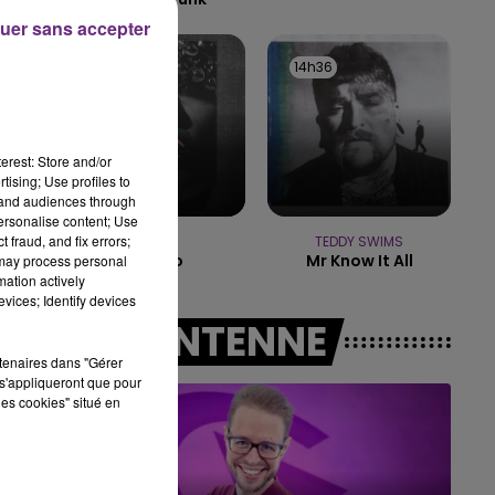
uer sans accepter
11h00 - 16h00
LE WEEK-END CHAMPAGNE FM
14h39
14h39
14h36
14h36
erest: Store and/or
tising; Use profiles to
tand audiences through
personalise content; Use
 fraud, and fix errors;
LOREEN
TEDDY SWIMS
Tattoo
Mr Know It All
 may process personal
mation actively
vices; Identify devices
A L'ANTENNE
rtenaires dans "Gérer
s'appliqueront que pour
les cookies" situé en