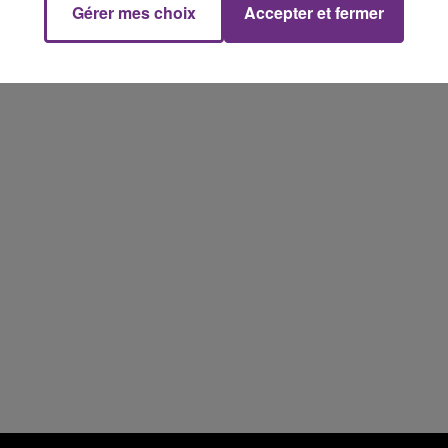
Gérer mes choix
Accepter et fermer
11h00 - 16h00
Le week-end Champagne FM