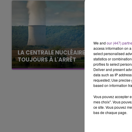
16h00 - 20h00
M
LE WEEK-END CHAMPAGNE FM
We and
our (447) partn
access information on a 
LA CENTRALE NUCLÉAIRE DE CHOOZ
select personalised ad
TOUJOURS À L'ARRÊT
statistics or combinatio
profiles to select person
Cela fait déjà une semaine que la centrale
Deliver and present adv
nucléaire ardennaise est à l'arrêt. Une situation
data such as IP address 
requested; Use precise g
justifiée par la sécheresse intense qui est
based on information tra
toujours présente.
Vous pouvez accepter en 
mes choix". Vous pouvez
ce site. Vous pouvez met
bas de chaque page.