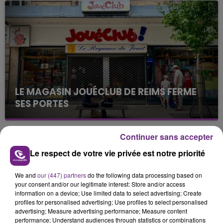
nucléaire ardennaise est à l'arrêt. Une situation
justifiée par la sécheresse intense qui est toujours
présente.
LE MAGASIN JOUÉCLUB DE REIMS FERME
SES PORTES
C'était l'une des institutions du centre-ville
rémois. Le magasin JouéClub est contraint de
Continuer sans accepter
fermer ses portes.
TITRES DIFFUSÉS
Le respect de votre vie privée est notre priorité
We and
our (447) partners
do the following data processing based on
0h40
0h40
0h37
0h37
your consent and/or our legitimate interest: Store and/or access
information on a device; Use limited data to select advertising; Create
profiles for personalised advertising; Use profiles to select personalised
advertising; Measure advertising performance; Measure content
performance; Understand audiences through statistics or combinations