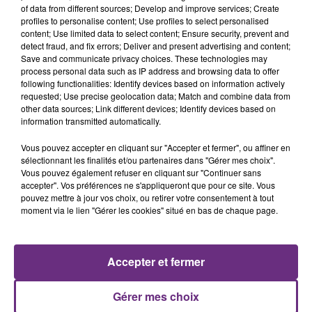
of data from different sources; Develop and improve services; Create
profiles to personalise content; Use profiles to select personalised
content; Use limited data to select content; Ensure security, prevent and
detect fraud, and fix errors; Deliver and present advertising and content;
Save and communicate privacy choices. These technologies may
process personal data such as IP address and browsing data to offer
FUGEES
JENNIFER LOPEZ & DAVID GUETTA
following functionalities: Identify devices based on information actively
Killing Me Softly (with His
Save Me Tonight
requested; Use precise geolocation data; Match and combine data from
Song)
other data sources; Link different devices; Identify devices based on
information transmitted automatically.
0h34
0h34
0h30
0h30
Vous pouvez accepter en cliquant sur "Accepter et fermer", ou affiner en
sélectionnant les finalités et/ou partenaires dans "Gérer mes choix".
Vous pouvez également refuser en cliquant sur "Continuer sans
accepter". Vos préférences ne s'appliqueront que pour ce site. Vous
pouvez mettre à jour vos choix, ou retirer votre consentement à tout
moment via le lien "Gérer les cookies" situé en bas de chaque page.
Accepter et fermer
AMBRE
P!NK
J'me Demande
What About Us
Gérer mes choix