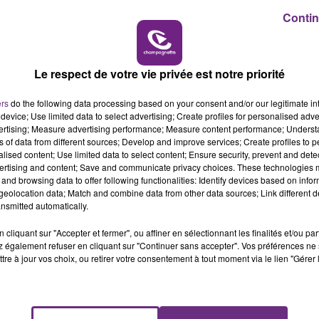
Contin
16h00 - 20h00
 professionnels, mais un portail sera mis en place pour l
LE WEEK-END CHAMPAGNE FM
Le respect de votre vie privée est notre priorité
 taxe en grande quantité.
de revient, précise L'Est Eclair.
ers
do the following data processing based on your consent and/or our legitimate int
device; Use limited data to select advertising; Create profiles for personalised adver
 ne porteront pas de ruban bleu-blanc-rouge, qui est rése
vertising; Measure advertising performance; Measure content performance; Unders
ns of data from different sources; Develop and improve services; Create profiles to 
alised content; Use limited data to select content; Ensure security, prevent and detect
ertising and content; Save and communicate privacy choices. These technologies
and browsing data to offer following functionalities: Identify devices based on infor
eolocation data; Match and combine data from other data sources; Link different de
nsmitted automatically.
cliquant sur "Accepter et fermer", ou affiner en sélectionnant les finalités et/ou pa
 également refuser en cliquant sur "Continuer sans accepter". Vos préférences ne 
tre à jour vos choix, ou retirer votre consentement à tout moment via le lien "Gérer 