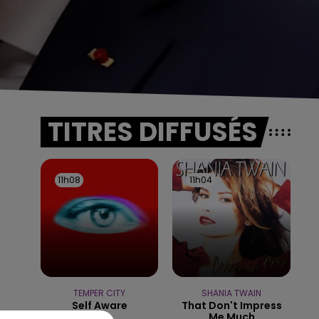
TITRES DIFFUSÉS
11h08
11h08
11h04
11h04
TEMPER CITY
SHANIA TWAIN
Self Aware
That Don't Impress
us
Me Much