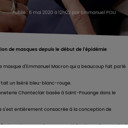
Publié : 6 mai 2020 à 12h02 par Emmanuel POLI
tion de masques depuis le début de l'épidémie
st le masque d'Emmanuel Macron qui a beaucoup fait parlé
tait un liséré bleu-blanc-rouge.
 bonneterie Chanteclair basée à Saint-Pouange dans le
ale s'est entièrement consacrée à la conception de
l'entreprise ne cache pas sa satisfaction : « On ne sait pl