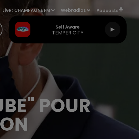
Live :
CHAMPAGNE FM
Webradios
Podcasts
Self Aware
TEMPER CITY
UBE" POUR
RON