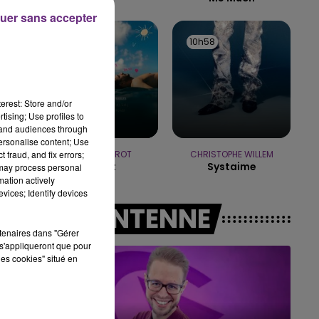
uer sans accepter
7h00 - 11h00
es
BEST OF
11h02
11h02
10h58
10h58
erest: Store and/or
tising; Use profiles to
rvé
tand audiences through
personalise content; Use
 fraud, and fix errors;
JEREMY FREROT
CHRISTOPHE WILLEM
Frerot
Systaime
 may process personal
mation actively
vices; Identify devices
A L'ANTENNE
rtenaires dans "Gérer
s'appliqueront que pour
les cookies" situé en