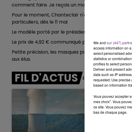
comment faire. Je reçois un mail par seconde ! ».
11h00 - 16h00
Pour le moment, Chanteclair n'approvisionne que les
LE WEEK-END CHAMPAGNE FM
particuliers, dès le 11 mai
Le modèle porté par le président est vendu 7€ hors
Le prix de 4,92 € communiqué par l’Élysée est le prix 
We and
our (447) partn
access information on a 
Petite précision, les masques pour les particuliers
select personalised ad
aux élus.
statistics or combinatio
profiles to select person
Deliver and present adv
FIL D'ACTUS
data such as IP address 
requested; Use precise g
based on information tra
Vous pouvez accepter en 
mes choix". Vous pouvez
ce site. Vous pouvez met
bas de chaque page.