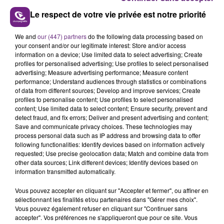
Le respect de votre vie privée est notre priorité
We and
our (447) partners
do the following data processing based on
VENEZ FÊTER CE WEEK-END
your consent and/or our legitimate interest: Store and/or access
information on a device; Use limited data to select advertising; Create
L'ANNIVERSAIRE DE WOINIC
profiles for personalised advertising; Use profiles to select personalised
Ce samedi 8 août sera un grand jour :
advertising; Measure advertising performance; Measure content
l'anniversaire du plus gros sanglier du monde.
performance; Understand audiences through statistics or combinations
of data from different sources; Develop and improve services; Create
Une fête est donc organisée et vous êtes tous
TITRES DIFFUSÉS
profiles to personalise content; Use profiles to select personalised
conviés !
content; Use limited data to select content; Ensure security, prevent and
detect fraud, and fix errors; Deliver and present advertising and content;
Save and communicate privacy choices. These technologies may
5h40
5h40
5h38
5h38
process personal data such as IP address and browsing data to offer
following functionalities: Identify devices based on information actively
requested; Use precise geolocation data; Match and combine data from
other data sources; Link different devices; Identify devices based on
information transmitted automatically.
Vous pouvez accepter en cliquant sur "Accepter et fermer", ou affiner en
sélectionnant les finalités et/ou partenaires dans "Gérer mes choix".
Vous pouvez également refuser en cliquant sur "Continuer sans
accepter". Vos préférences ne s'appliqueront que pour ce site. Vous