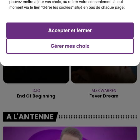
pouvez mettre à jour vos choix, ou retirer votre consentement à tout
COLDPLAY
MANON LISA
moment via le lien "Gérer les cookies" situé en bas de chaque page.
A Sky Full Of Stars
Le Petit Pecheur
5h35
5h35
5h33
5h33
Accepter et fermer
Gérer mes choix
DJO
ALEX WARREN
End Of Beginning
Fever Dream
A L'ANTENNE