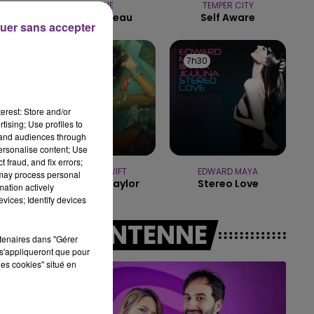
LOUANE
TEMPER CITY
14h00 - 15h00
On Etait Beau
Self Aware
LA RADIO POP
uer sans accepter
7h33
7h33
7h30
7h30
erest: Store and/or
tising; Use profiles to
tand audiences through
personalise content; Use
 fraud, and fix errors;
TAYLOR SWIFT
EDWARD MAYA
 may process personal
Elizabeth Taylor
Stereo Love
mation actively
vices; Identify devices
A L'ANTENNE
rtenaires dans "Gérer
s'appliqueront que pour
les cookies" situé en