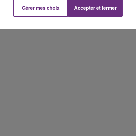
Gérer mes choix
Accepter et fermer
14h00 - 15h00
La Radio Pop