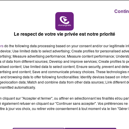
10h00 - 14h00
LE TICKET DE CAISSE
Contin
Le respect de votre vie privée est notre priorité
ers
do the following data processing based on your consent and/or our legitimate int
device; Use limited data to select advertising; Create profiles for personalised adver
vertising; Measure advertising performance; Measure content performance; Unders
L'INSPECTION DU TRAVAIL RAPPELLE À
ns of data from different sources; Develop and improve services; Create profiles to 
L'ORDRE SUR LES CONDITIONS DE...
alised content; Use limited data to select content; Ensure security, prevent and detect
ertising and content; Save and communicate privacy choices. These technologies
Alors que les dates de début des vendange
and browsing data to offer following functionalities: Identify devices based on infor
2026 s'est avéré être plus précoce que prévu,
eolocation data; Match and combine data from other data sources; Link different de
nsmitted automatically.
l'inspection du Travail en profite pour rappeler
les conditions de...
cliquant sur "Accepter et fermer", ou affiner en sélectionnant les finalités et/ou pa
 également refuser en cliquant sur "Continuer sans accepter". Vos préférences ne 
tre à jour vos choix, ou retirer votre consentement à tout moment via le lien "Gérer 