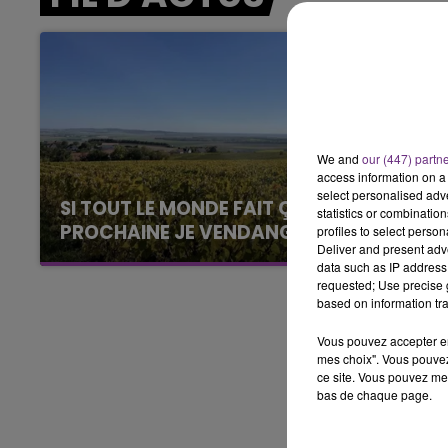
6h00 - 10h00
LA FAMILLE
We and
our (447) partn
access information on a 
select personalised ad
SI TOUT LE MONDE FAIT ÇA, MOI L'ANNÉE
statistics or combinatio
PROCHAINE JE VENDANGE EN...
profiles to select person
Deliver and present adv
La vendange en Champagne a débuté ce jeudi
data such as IP address 
6 août dans la commune de Montgueux (Aube).
requested; Use precise g
based on information tra
Du jamais vu !
Vous pouvez accepter en 
mes choix". Vous pouvez
ce site. Vous pouvez met
bas de chaque page.