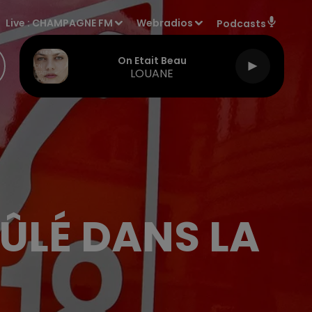
Live :
CHAMPAGNE FM
Webradios
Podcasts
On Etait Beau
LOUANE
LÉ DANS LA