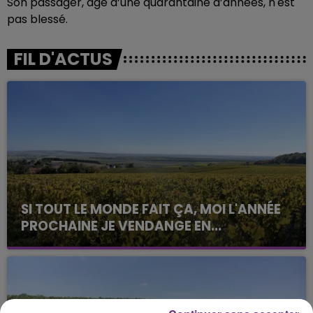
Son passager, âgé d’une quarantaine d’années, n'est
pas blessé.
FIL D'ACTUS
SI TOUT LE MONDE FAIT ÇA, MOI L'ANNÉE
PROCHAINE JE VENDANGE EN...
La vendange en Champagne a débuté ce jeudi 6
août dans la commune de Montgueux (Aube). Du
jamais vu !