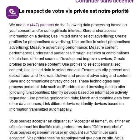
Continuer sans accepter
Le respect de votre vie privée est notre priorité
We and
our (447) partners
do the following data processing based on
your consent and/or our legitimate interest: Store and/or access
L'INSPECTION DU TRAVAIL RAPPELLE À
information on a device; Use limited data to select advertising; Create
L'ORDRE SUR LES CONDITIONS DE...
profiles for personalised advertising; Use profiles to select personalised
Alors que les dates de début des vendange 2026
advertising; Measure advertising performance; Measure content
performance; Understand audiences through statistics or combinations
s'est avéré être plus précoce que prévu,
of data from different sources; Develop and improve services; Create
l'inspection du Travail en profite pour rappeler
profiles to personalise content; Use profiles to select personalised
TITRES DIFFUSÉS
les conditions de...
content; Use limited data to select content; Ensure security, prevent and
detect fraud, and fix errors; Deliver and present advertising and content;
Save and communicate privacy choices. These technologies may
1h42
1h42
1h39
1h39
process personal data such as IP address and browsing data to offer
following functionalities: Identify devices based on information actively
requested; Use precise geolocation data; Match and combine data from
other data sources; Link different devices; Identify devices based on
information transmitted automatically.
Vous pouvez accepter en cliquant sur "Accepter et fermer", ou affiner en
sélectionnant les finalités et/ou partenaires dans "Gérer mes choix".
Vous pouvez également refuser en cliquant sur "Continuer sans
accepter". Vos préférences ne s'appliqueront que pour ce site. Vous