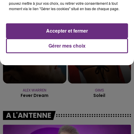
pouvez mettre à jour vos choix, ou retirer votre consentement à tout
moment via le lien "Gérer les cookies" situé en bas de chaque page.
TAYLOR SWIFT
AMIR
I Knew It, I Knew You
On Dirait
1h36
1h36
1h34
1h34
Accepter et fermer
Gérer mes choix
ALEX WARREN
GIMS
Fever Dream
Soleil
A L'ANTENNE