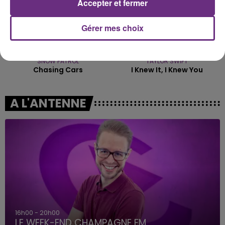
Accepter et fermer
Gérer mes choix
SNOW PATROL
TAYLOR SWIFT
Chasing Cars
I Knew It, I Knew You
A L'ANTENNE
16h00 - 20h00
LE WEEK-END CHAMPAGNE FM