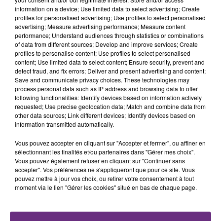
fermer ses portes.
information on a device; Use limited data to select advertising; Create
TITRES DIFFUSÉS
profiles for personalised advertising; Use profiles to select personalised
advertising; Measure advertising performance; Measure content
performance; Understand audiences through statistics or combinations
of data from different sources; Develop and improve services; Create
5h30
5h30
5h26
5h26
profiles to personalise content; Use profiles to select personalised
content; Use limited data to select content; Ensure security, prevent and
detect fraud, and fix errors; Deliver and present advertising and content;
Save and communicate privacy choices. These technologies may
process personal data such as IP address and browsing data to offer
following functionalities: Identify devices based on information actively
requested; Use precise geolocation data; Match and combine data from
other data sources; Link different devices; Identify devices based on
information transmitted automatically.
Vous pouvez accepter en cliquant sur "Accepter et fermer", ou affiner en
BRUNO MARS
AMIR
sélectionnant les finalités et/ou partenaires dans "Gérer mes choix".
24k Magic
A L'imparfaite
Vous pouvez également refuser en cliquant sur "Continuer sans
accepter". Vos préférences ne s'appliqueront que pour ce site. Vous
pouvez mettre à jour vos choix, ou retirer votre consentement à tout
5h22
5h22
5h19
5h19
moment via le lien "Gérer les cookies" situé en bas de chaque page.