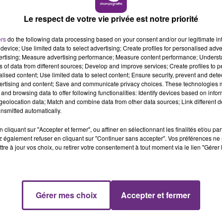
Le respect de votre vie privée est notre priorité
19h00 - 19h15
LA POP MACHINE - CHAMPAGNE FM
ers
do the following data processing based on your consent and/or our legitimate int
device; Use limited data to select advertising; Create profiles for personalised adver
vertising; Measure advertising performance; Measure content performance; Unders
ns of data from different sources; Develop and improve services; Create profiles to 
alised content; Use limited data to select content; Ensure security, prevent and detect
ertising and content; Save and communicate privacy choices. These technologies
and browsing data to offer following functionalities: Identify devices based on infor
eolocation data; Match and combine data from other data sources; Link different de
nsmitted automatically.
cliquant sur "Accepter et fermer", ou affiner en sélectionnant les finalités et/ou pa
 également refuser en cliquant sur "Continuer sans accepter". Vos préférences ne 
tre à jour vos choix, ou retirer votre consentement à tout moment via le lien "Gérer 
Gérer mes choix
Accepter et fermer