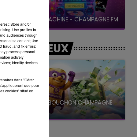
19h15 - 20h00
LA RADIO POP
erest: Store and/or
tising; Use profiles to
tand audiences through
personalise content; Use
LES JEUX
 fraud, and fix errors;
 may process personal
mation actively
vices; Identify devices
rtenaires dans "Gérer
s'appliqueront que pour
les cookies" situé en
LE SUPER BOUCHON CHAMPAGNE
FM
avec La Famille Champagne FM, à 8H10