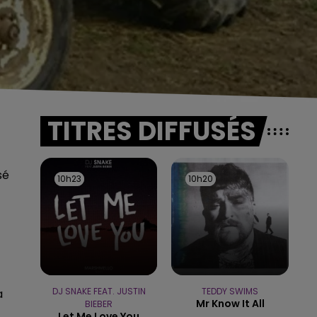
TITRES DIFFUSÉS
sé
10h23
10h23
10h20
10h20
DJ SNAKE FEAT. JUSTIN
TEDDY SWIMS
a
Mr Know It All
BIEBER
Let Me Love You