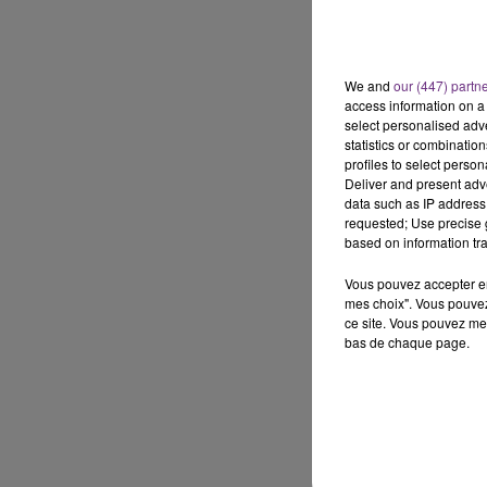
15h00 - 19h00
Le Club Champagne FM
We and
our (447) partn
access information on a 
select personalised ad
statistics or combinatio
profiles to select person
Deliver and present adv
data such as IP address 
requested; Use precise g
based on information tra
Vous pouvez accepter en 
mes choix". Vous pouvez
ce site. Vous pouvez met
bas de chaque page.