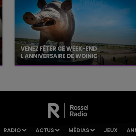
VENEZ FÊTER CE WEEK-END
L'ANNIVERSAIRE DE WOINIC
Ce samedi 8 août sera un grand jour :
l'anniversaire du plus gros sanglier du monde.
Une fête est donc organisée et vous êtes tous
conviés !
RADIO
ACTUS
MÉDIAS
JEUX
AN