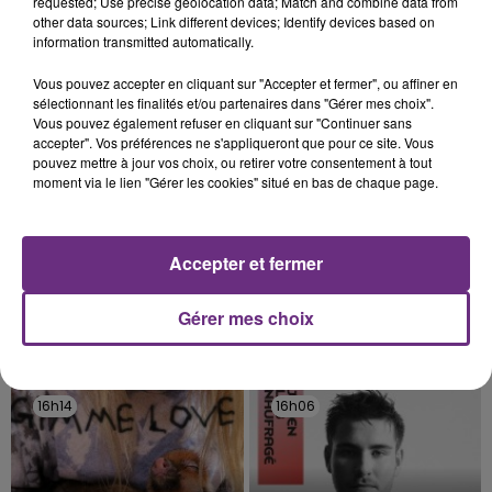
rémois. Le magasin JouéClub est contraint de
requested; Use precise geolocation data; Match and combine data from
other data sources; Link different devices; Identify devices based on
fermer ses portes.
TITRES DIFFUSÉS
information transmitted automatically.
Vous pouvez accepter en cliquant sur "Accepter et fermer", ou affiner en
sélectionnant les finalités et/ou partenaires dans "Gérer mes choix".
16h20
16h20
16h16
16h16
Vous pouvez également refuser en cliquant sur "Continuer sans
accepter". Vos préférences ne s'appliqueront que pour ce site. Vous
pouvez mettre à jour vos choix, ou retirer votre consentement à tout
moment via le lien "Gérer les cookies" situé en bas de chaque page.
Accepter et fermer
Gérer mes choix
TOM FRAGER
TEDDY SWIMS
Lady Melody
Mr Know It All
16h14
16h14
16h06
16h06