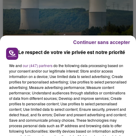
LA CENTRALE NUCLÉAIRE DE CHOOZ
Continuer sans accepter
TOUJOURS À L'ARRÊT
Le respect de votre vie privée est notre priorité
Cela fait déjà une semaine que la centrale
nucléaire ardennaise est à l'arrêt. Une situation
We and
our (447) partners
do the following data processing based on
justifiée par la sécheresse intense qui est toujours
your consent and/or our legitimate interest: Store and/or access
présente.
information on a device; Use limited data to select advertising; Create
profiles for personalised advertising; Use profiles to select personalised
advertising; Measure advertising performance; Measure content
performance; Understand audiences through statistics or combinations
of data from different sources; Develop and improve services; Create
profiles to personalise content; Use profiles to select personalised
content; Use limited data to select content; Ensure security, prevent and
LE MAGASIN JOUÉCLUB DE REIMS FERME
detect fraud, and fix errors; Deliver and present advertising and content;
SES PORTES
Save and communicate privacy choices. These technologies may
process personal data such as IP address and browsing data to offer
C'était l'une des institutions du centre-ville
following functionalities: Identify devices based on information actively