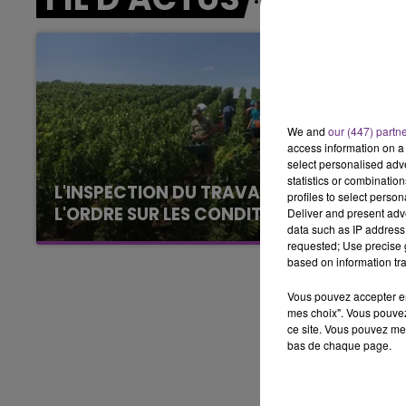
15h00 - 19h00
LE CLUB CHAMPAGNE FM
We and
our (447) partn
access information on a 
select personalised ad
statistics or combinatio
L'INSPECTION DU TRAVAIL RAPPELLE À
profiles to select person
L'ORDRE SUR LES CONDITIONS DE...
Deliver and present adv
data such as IP address 
Alors que les dates de début des vendange
requested; Use precise g
2026 s'est avéré être plus précoce que prévu,
based on information tra
l'inspection du Travail en profite pour rappeler
Vous pouvez accepter en 
les conditions de...
mes choix". Vous pouvez
ce site. Vous pouvez met
bas de chaque page.