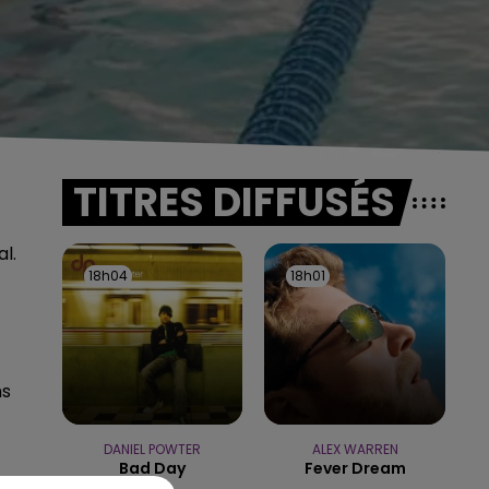
TITRES DIFFUSÉS
l.
18h04
18h04
18h01
18h01
ms
DANIEL POWTER
ALEX WARREN
Bad Day
Fever Dream