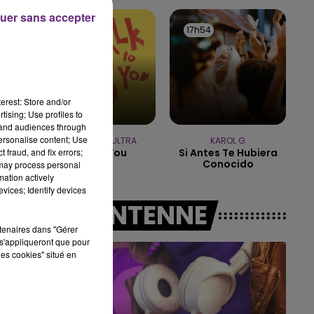
19h15 - 20h00
uer sans accepter
LA RADIO POP
17h58
17h58
17h54
17h54
erest: Store and/or
tising; Use profiles to
tand audiences through
personalise content; Use
ANOTR & 54 ULTRA
KAROL G
 fraud, and fix errors;
Talk To You
Si Antes Te Hubiera
Conocido
 may process personal
mation actively
vices; Identify devices
A L'ANTENNE
rtenaires dans "Gérer
s'appliqueront que pour
les cookies" situé en