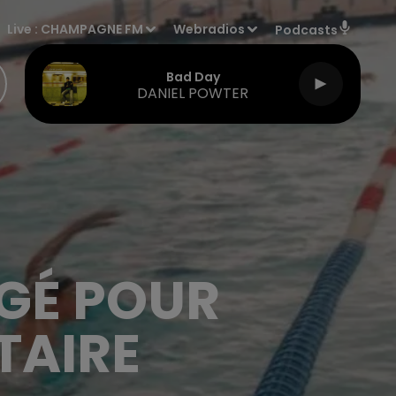
Live :
CHAMPAGNE FM
Webradios
Podcasts
Bad Day
DANIEL POWTER
GÉ POUR
TAIRE