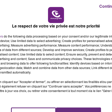
19h00 - 19h15
Contin
LA POP MACHINE - CHAMPAGNE FM
Le respect de votre vie privée est notre priorité
ers
do the following data processing based on your consent and/or our legitimate int
device; Use limited data to select advertising; Create profiles for personalised adver
vertising; Measure advertising performance; Measure content performance; Unders
ns of data from different sources; Develop and improve services; Create profiles to 
UN FEU DE REMORQUE BLOQUE LA
alised content; Use limited data to select content; Ensure security, prevent and detect
CIRCULATION DANS LES ARDENNES
ertising and content; Save and communicate privacy choices. These technologies
and browsing data to offer following functionalities: Identify devices based on infor
Un feu de remorque s'est déclaré ce mercredi
eolocation data; Match and combine data from other data sources; Link different de
en fin de matinée sur l'A34.
nsmitted automatically.
cliquant sur "Accepter et fermer", ou affiner en sélectionnant les finalités et/ou pa
 également refuser en cliquant sur "Continuer sans accepter". Vos préférences ne 
tre à jour vos choix, ou retirer votre consentement à tout moment via le lien "Gérer 