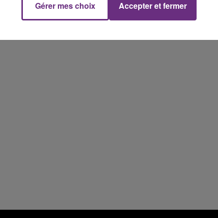
Gérer mes choix
Accepter et fermer
19h15 - 20h00
NE FM
LA RADIO POP