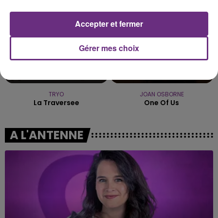
Accepter et fermer
Gérer mes choix
TRYO
JOAN OSBORNE
La Traversee
One Of Us
A L'ANTENNE