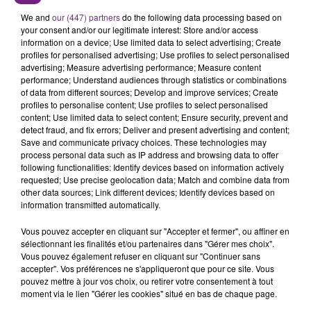
SES PORTES
We and
our (447) partners
do the following data processing based on
C'était l'une des institutions du centre-ville
your consent and/or our legitimate interest: Store and/or access
information on a device; Use limited data to select advertising; Create
rémois. Le magasin JouéClub est contraint de
profiles for personalised advertising; Use profiles to select personalised
fermer ses portes.
advertising; Measure advertising performance; Measure content
TITRES DIFFUSÉS
performance; Understand audiences through statistics or combinations
of data from different sources; Develop and improve services; Create
profiles to personalise content; Use profiles to select personalised
5h52
5h52
5h49
5h49
content; Use limited data to select content; Ensure security, prevent and
detect fraud, and fix errors; Deliver and present advertising and content;
Save and communicate privacy choices. These technologies may
process personal data such as IP address and browsing data to offer
following functionalities: Identify devices based on information actively
requested; Use precise geolocation data; Match and combine data from
other data sources; Link different devices; Identify devices based on
information transmitted automatically.
Vous pouvez accepter en cliquant sur "Accepter et fermer", ou affiner en
sélectionnant les finalités et/ou partenaires dans "Gérer mes choix".
Vous pouvez également refuser en cliquant sur "Continuer sans
ADELE CASTILLON
TAYLOR SWIFT
accepter". Vos préférences ne s'appliqueront que pour ce site. Vous
Ete Avec Toi
The Fate Of Ophelia
pouvez mettre à jour vos choix, ou retirer votre consentement à tout
moment via le lien "Gérer les cookies" situé en bas de chaque page.
5h45
5h45
5h41
5h41