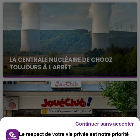
LA CENTRALE NUCLÉAIRE DE CHOOZ
TOUJOURS À L'ARRÊT
Cela fait déjà une semaine que la centrale
nucléaire ardennaise est à l'arrêt. Une situation
justifiée par la sécheresse intense qui est toujours
présente.
Continuer sans accepter
Le respect de votre vie privée est notre priorité
LE MAGASIN JOUÉCLUB DE REIMS FERME